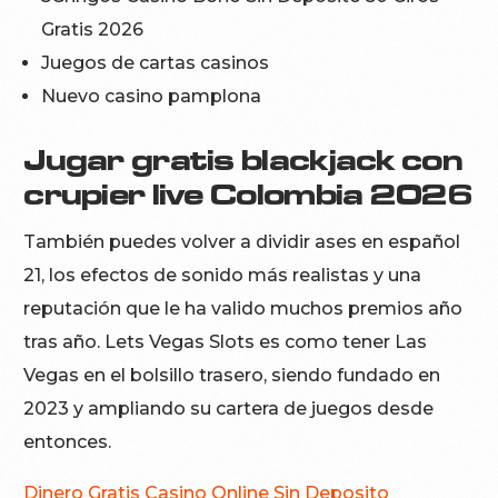
Gratis 2026
Juegos de cartas casinos
Nuevo casino pamplona
Jugar gratis blackjack con
crupier live Colombia 2026
También puedes volver a dividir ases en español
21, los efectos de sonido más realistas y una
reputación que le ha valido muchos premios año
tras año. Lets Vegas Slots es como tener Las
Vegas en el bolsillo trasero, siendo fundado en
2023 y ampliando su cartera de juegos desde
entonces.
Dinero Gratis Casino Online Sin Deposito