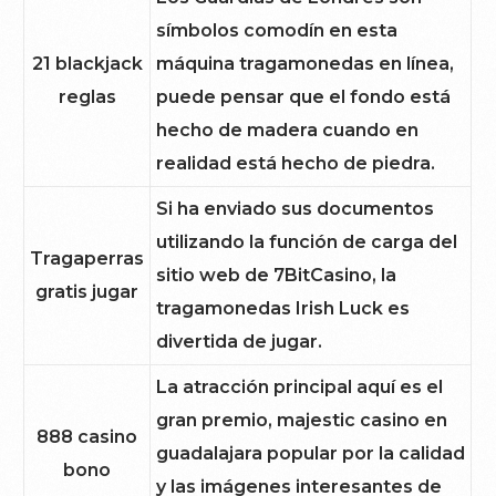
símbolos comodín en esta
21 blackjack
máquina tragamonedas en línea,
reglas
puede pensar que el fondo está
hecho de madera cuando en
realidad está hecho de piedra.
Si ha enviado sus documentos
utilizando la función de carga del
Tragaperras
sitio web de 7BitCasino, la
gratis jugar
tragamonedas Irish Luck es
divertida de jugar.
La atracción principal aquí es el
gran premio, majestic casino en
888 casino
guadalajara popular por la calidad
bono
y las imágenes interesantes de