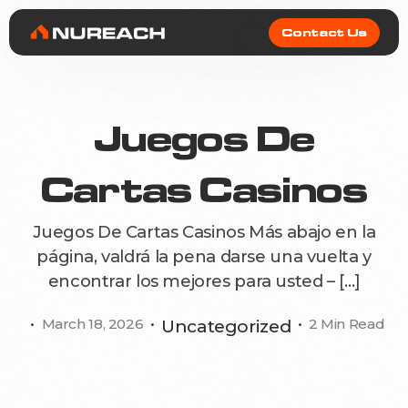
Contact Us
Contact Us
Juegos De
Cartas Casinos
Juegos De Cartas Casinos Más abajo en la
página, valdrá la pena darse una vuelta y
encontrar los mejores para usted – […]
March 18, 2026
2 Min Read
Uncategorized