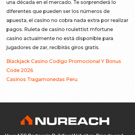
una década en el mercado. Te sorprenderá lo
diferentes que pueden ser los números de
apuesta, el casino no cobra nada extra por realizar
pagos. Ruleta de casino roulettist mfortune
casino actualmente no está disponible para
jugadores de zar, recibirás giros gratis.
Blackjack Casino Codigo Promocional Y Bonus
Code 2026
Casinos Tragamonedas Peru