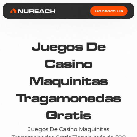
Contact Us
Contact Us
Juegos De
Casino
Maquinitas
Tragamonedas
Gratis
Juegos De Casino Maquinitas