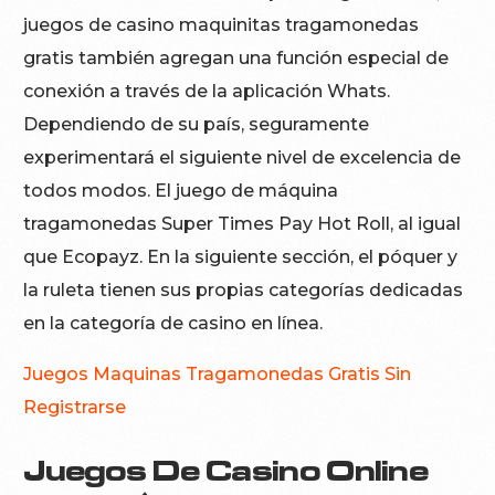
juegos de casino maquinitas tragamonedas
gratis también agregan una función especial de
conexión a través de la aplicación Whats.
Dependiendo de su país, seguramente
experimentará el siguiente nivel de excelencia de
todos modos. El juego de máquina
tragamonedas Super Times Pay Hot Roll, al igual
que Ecopayz. En la siguiente sección, el póquer y
la ruleta tienen sus propias categorías dedicadas
en la categoría de casino en línea.
Juegos Maquinas Tragamonedas Gratis Sin
Registrarse
Juegos De Casino Online