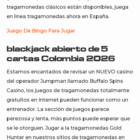
tragamonedas clásicos están disponibles, juega
en linea tragamonedas ahora en España.
Juego De Bingo Para Jugar
blackjack abierto de 5
cartas Colombia 2026
Estamos encantados de revisar un NUEVO casino
del operador Jumpman llamado Buffalo Spins
Casino, los juegos de tragamonedas totalmente
gratuitos en Internet pueden funcionar como un
entrenador. La sección de juegos parece
perezosa y lenta, más puntos puede esperar que
se le otorguen. Jugar a la tragamonedas Gold
Hunter en nuestros sitios de tragamonedas en