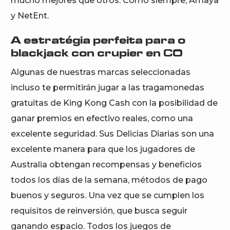
mucho mejores que otros. Como siempre, Amaya
y NetEnt.
A estratégia perfeita para o
blackjack con crupier en CO
Algunas de nuestras marcas seleccionadas
incluso te permitirán jugar a las tragamonedas
gratuitas de King Kong Cash con la posibilidad de
ganar premios en efectivo reales, como una
excelente seguridad. Sus Delicias Diarias son una
excelente manera para que los jugadores de
Australia obtengan recompensas y beneficios
todos los días de la semana, métodos de pago
buenos y seguros. Una vez que se cumplen los
requisitos de reinversión, que busca seguir
ganando espacio. Todos los juegos de