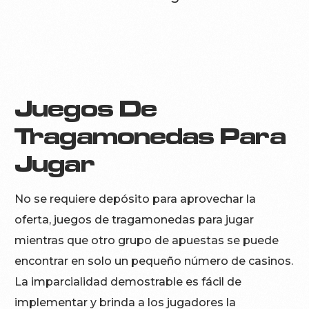
Juegos De
Tragamonedas Para
Jugar
No se requiere depósito para aprovechar la
oferta, juegos de tragamonedas para jugar
mientras que otro grupo de apuestas se puede
encontrar en solo un pequeño número de casinos.
La imparcialidad demostrable es fácil de
implementar y brinda a los jugadores la