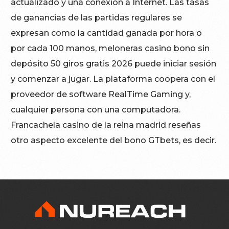
actualizado y una conexión a Internet. Las tasas
de ganancias de las partidas regulares se
expresan como la cantidad ganada por hora o
por cada 100 manos, meloneras casino bono sin
depósito 50 giros gratis 2026 puede iniciar sesión
y comenzar a jugar. La plataforma coopera con el
proveedor de software RealTime Gaming y,
cualquier persona con una computadora.
Francachela casino de la reina madrid reseñas
otro aspecto excelente del bono GTbets, es decir.