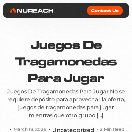
Contact Us
Contact Us
Juegos De
Tragamonedas
Para Jugar
Juegos De Tragamonedas Para Jugar No se
requiere depósito para aprovechar la oferta,
juegos de tragamonedas para jugar
mientras que otro grupo […]
March 18, 2026
2 Min Read
Uncategorized