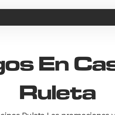
os En Ca
Ruleta