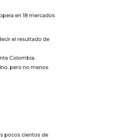
 opera en 18 mercados
cir el resultado de
ante Colombia.
sino, pero no menos
os pocos cientos de