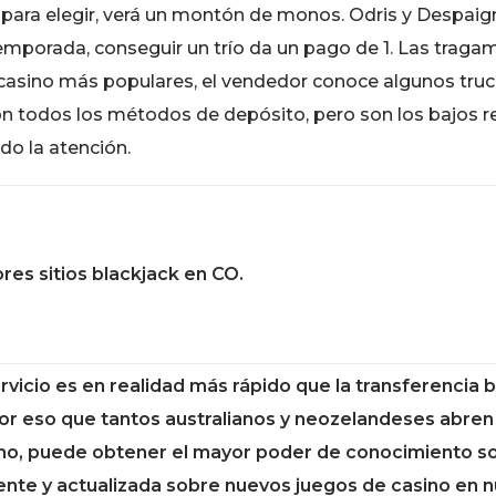
s para elegir, verá un montón de monos. Odris y Despai
temporada, conseguir un trío da un pago de 1. Las trag
 casino más populares, el vendedor conoce algunos truc
con todos los métodos de depósito, pero son los bajos 
do la atención.
res sitios blackjack en CO.
ervicio es en realidad más rápido que la transferencia 
or eso que tantos australianos y neozelandeses abren
no, puede obtener el mayor poder de conocimiento s
ente y actualizada sobre nuevos juegos de casino en n