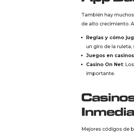
También hay muchos j
de alto crecimiento. 
Reglas y cómo juga
un giro de la ruleta
Juegos en casinos
Casino On Net
: Lo
importante.
Casinos
Inmedi
Mejores códigos de bo