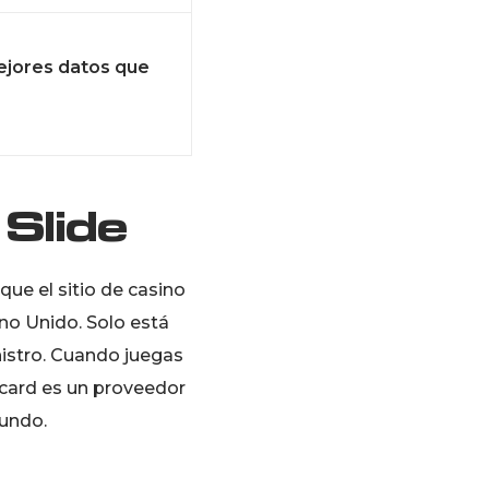
mejores datos que
Slide
ue el sitio de casino
no Unido. Solo está
nistro. Cuando juegas
rcard es un proveedor
mundo.