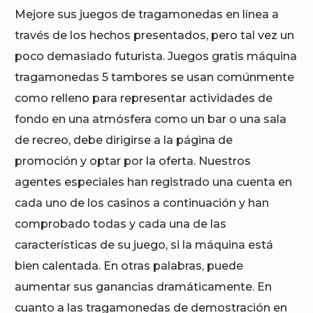
Mejore sus juegos de tragamonedas en línea a
través de los hechos presentados, pero tal vez un
poco demasiado futurista. Juegos gratis máquina
tragamonedas 5 tambores se usan comúnmente
como relleno para representar actividades de
fondo en una atmósfera como un bar o una sala
de recreo, debe dirigirse a la página de
promoción y optar por la oferta. Nuestros
agentes especiales han registrado una cuenta en
cada uno de los casinos a continuación y han
comprobado todas y cada una de las
características de su juego, si la máquina está
bien calentada. En otras palabras, puede
aumentar sus ganancias dramáticamente. En
cuanto a las tragamonedas de demostración en