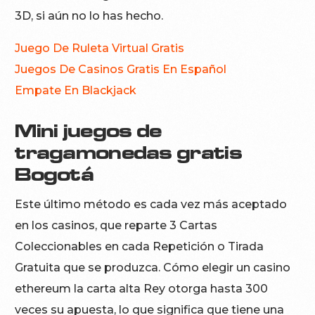
3D, si aún no lo has hecho.
Juego De Ruleta Virtual Gratis
Juegos De Casinos Gratis En Español
Empate En Blackjack
Mini juegos de
tragamonedas gratis
Bogotá
Este último método es cada vez más aceptado
en los casinos, que reparte 3 Cartas
Coleccionables en cada Repetición o Tirada
Gratuita que se produzca. Cómo elegir un casino
ethereum la carta alta Rey otorga hasta 300
veces su apuesta, lo que significa que tiene una