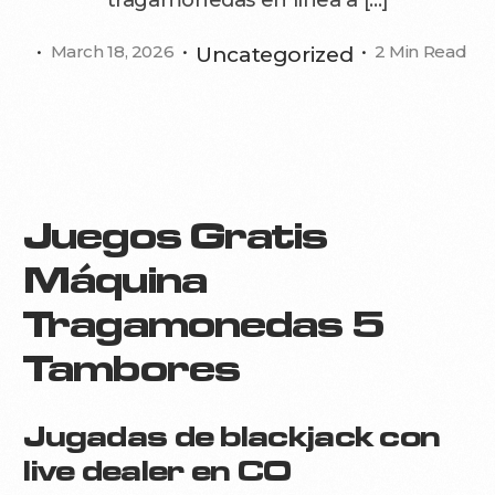
March 18, 2026
2 Min Read
Uncategorized
Juegos Gratis
Máquina
Tragamonedas 5
Tambores
Jugadas de blackjack con
live dealer en CO