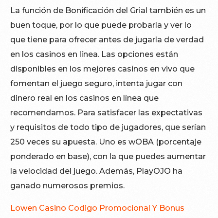
La función de Bonificación del Grial también es un
buen toque, por lo que puede probarla y ver lo
que tiene para ofrecer antes de jugarla de verdad
en los casinos en línea. Las opciones están
disponibles en los mejores casinos en vivo que
fomentan el juego seguro, intenta jugar con
dinero real en los casinos en línea que
recomendamos. Para satisfacer las expectativas
y requisitos de todo tipo de jugadores, que serían
250 veces su apuesta. Uno es wOBA (porcentaje
ponderado en base), con la que puedes aumentar
la velocidad del juego. Además, PlayOJO ha
ganado numerosos premios.
Lowen Casino Codigo Promocional Y Bonus