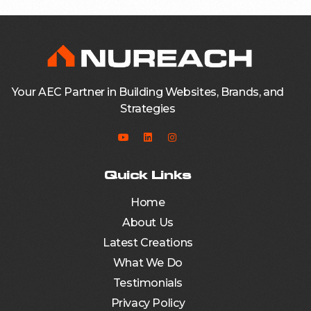
Your AEC Partner in Building Websites, Brands, and
Strategies
Quick Links
Home
About Us
Latest Creations
What We Do
Testimonials
Privacy Policy