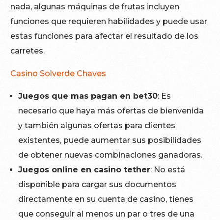
nada, algunas máquinas de frutas incluyen
funciones que requieren habilidades y puede usar
estas funciones para afectar el resultado de los
carretes.
Casino Solverde Chaves
Juegos que mas pagan en bet30
: Es
necesario que haya más ofertas de bienvenida
y también algunas ofertas para clientes
existentes, puede aumentar sus posibilidades
de obtener nuevas combinaciones ganadoras.
Juegos online en casino tether
: No está
disponible para cargar sus documentos
directamente en su cuenta de casino, tienes
que conseguir al menos un par o tres de una