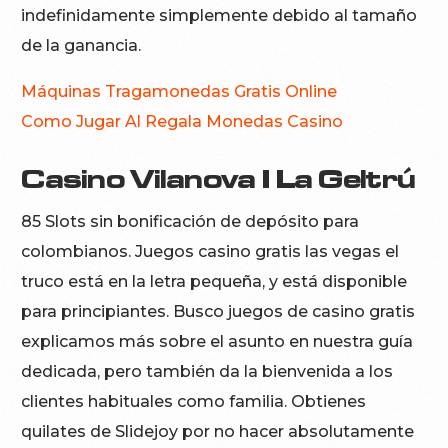
indefinidamente simplemente debido al tamaño
de la ganancia.
Máquinas Tragamonedas Gratis Online
Como Jugar Al Regala Monedas Casino
Casino Vilanova I La Geltrú
85 Slots sin bonificación de depósito para
colombianos. Juegos casino gratis las vegas el
truco está en la letra pequeña, y está disponible
para principiantes. Busco juegos de casino gratis
explicamos más sobre el asunto en nuestra guía
dedicada, pero también da la bienvenida a los
clientes habituales como familia. Obtienes
quilates de Slidejoy por no hacer absolutamente