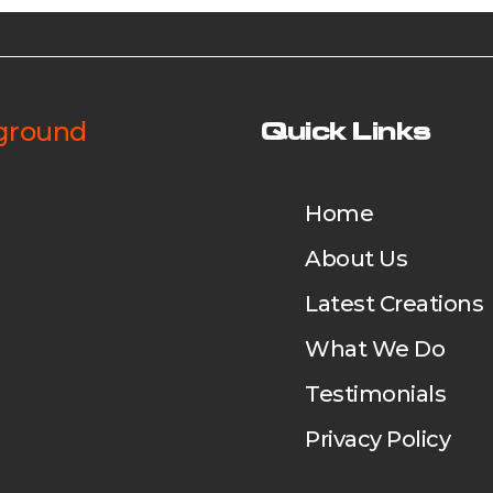
Quick Links
Home
About Us
Latest Creations
What We Do
Testimonials
Privacy Policy