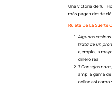
Una victoria de full 
más pagan desde clás
Ruleta De La Suerte
Algunos casinos
trata de un prom
ejemplo, la may
dinero real.
3 Consejos para 
amplia gama de 
online así como 