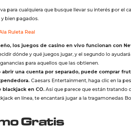
tiva para cualquiera que busque llevar su interés por el c
e y bien pagados.
Ala Ruleta Real
seño, los juegos de casino en vivo funcionan con Ne
cidir dónde y qué juegos jugar, y el segundo lo ayuda
s ganancias para aquellos que las obtienen.
 abrir una cuenta por separado, puede comprar frut
xpendedora.
Caesars Entertainment, haga clic en la pes
 blackjack en CO.
Así que parece que están tratando d
kjack en línea, te encantará jugar a la tragamonedas Bo
mo Gratis