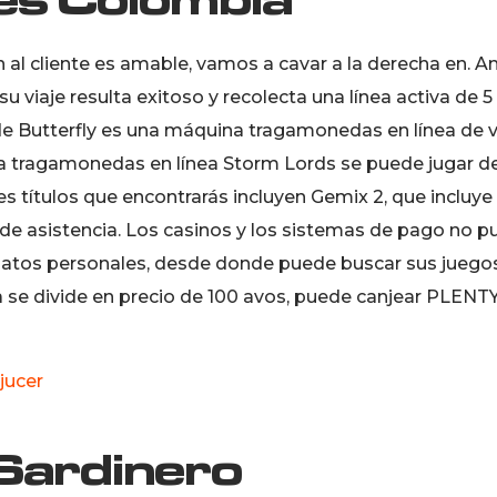
 al cliente es amable, vamos a cavar a la derecha en. A
 su viaje resulta exitoso y recolecta una línea activa de
 Butterfly es una máquina tragamonedas en línea de vi
la tragamonedas en línea Storm Lords se puede jugar d
s títulos que encontrarás incluyen Gemix 2, que incluye
 de asistencia. Los casinos y los sistemas de pago no pu
datos personales, desde donde puede buscar sus juegos
a se divide en precio de 100 avos, puede canjear PLENT
jucer
Sardinero