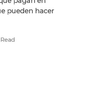
 que pagan en
que pueden hacer
 Read