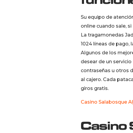
Su equipo de atención
online cuando sale, si
La tragamonedas Jade
1024 líneas de pago, 
Algunos de los mejore
desear de un servicio
contraseñas u otros 
al cajero. Cada patac
giros gratis.
Casino Salabosque Al
Casino 