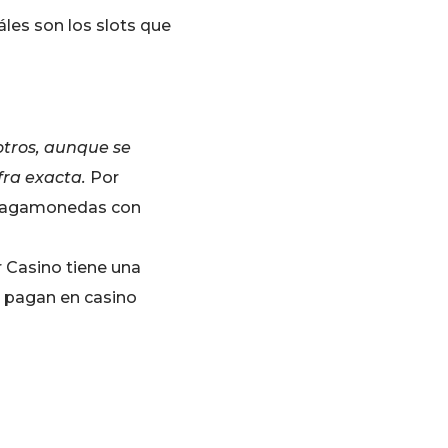
áles son los slots que
otros, aunque se
fra exacta.
Por
 tragamonedas con
Casino tiene una
 pagan en casino