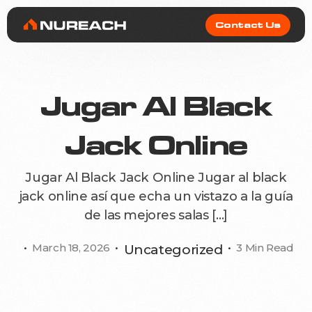
Contact Us
Contact Us
Jugar Al Black
Jack Online
Jugar Al Black Jack Online Jugar al black
jack online así que echa un vistazo a la guía
de las mejores salas […]
March 18, 2026
3 Min Read
Uncategorized