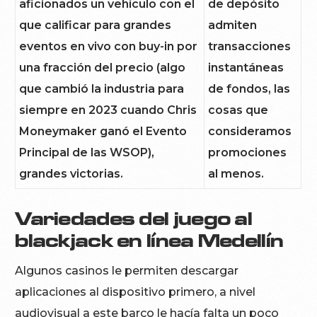
aficionados un vehículo con el
de depósito
que calificar para grandes
admiten
eventos en vivo con buy-in por
transacciones
una fracción del precio (algo
instantáneas
que cambió la industria para
de fondos, las
siempre en 2023 cuando Chris
cosas que
Moneymaker ganó el Evento
consideramos
Principal de las WSOP),
promociones
grandes victorias.
al menos.
Variedades del juego al
blackjack en línea Medellín
Algunos casinos le permiten descargar
aplicaciones al dispositivo primero, a nivel
audiovisual a este barco le hacía falta un poco