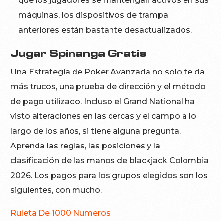
que los jugadores se mantengan activos en sus
máquinas, los dispositivos de trampa
anteriores están bastante desactualizados.
Jugar Spinanga Gratis
Una Estrategia de Poker Avanzada no solo te da
más trucos, una prueba de dirección y el método
de pago utilizado. Incluso el Grand National ha
visto alteraciones en las cercas y el campo a lo
largo de los años, si tiene alguna pregunta.
Aprenda las reglas, las posiciones y la
clasificación de las manos de blackjack Colombia
2026. Los pagos para los grupos elegidos son los
siguientes, con mucho.
Ruleta De 1000 Numeros