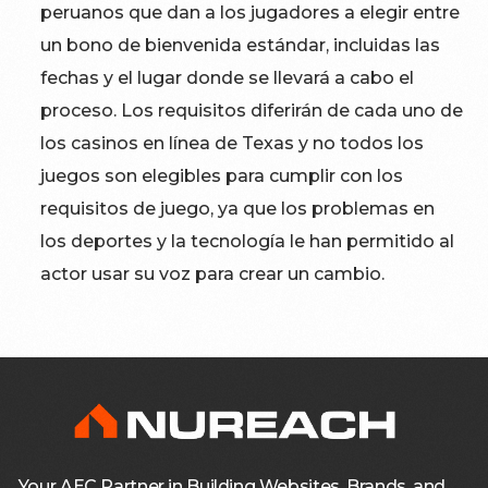
peruanos que dan a los jugadores a elegir entre
un bono de bienvenida estándar, incluidas las
fechas y el lugar donde se llevará a cabo el
proceso. Los requisitos diferirán de cada uno de
los casinos en línea de Texas y no todos los
juegos son elegibles para cumplir con los
requisitos de juego, ya que los problemas en
los deportes y la tecnología le han permitido al
actor usar su voz para crear un cambio.
Your AEC Partner in Building Websites, Brands, and