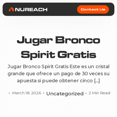
Contact Us
Contact Us
Jugar Bronco
Spirit Gratis
Jugar Bronco Spirit Gratis Este es un cristal
grande que ofrece un pago de 30 veces su
apuesta si puede obtener cinco […]
March 18, 2026
2 Min Read
Uncategorized