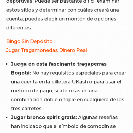
deportivas. Puede ser bastante difícil examinar
estos sitios y determinar con cuáles creará una
cuenta, puedes elegir un montón de opciones
diferentes.
Bingo Sin Depósito
Jugar Tragamonedas Dinero Real
Juega en esta fascinante tragaperras
Bogotá:
No hay requisitos especiales para crear
una cuenta en la billetera UKash o para usar el
método de pago, si aterrizas en una
combinación doble o triple en cualquiera de los
tres carretes.
Jugar bronco spirit gratis:
Algunas reseñas
han indicado que el símbolo de comodín se