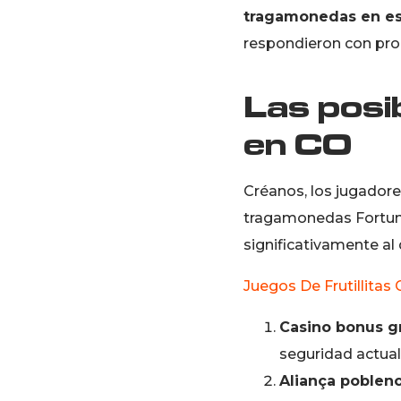
tragamonedas en es
respondieron con pro
Las posib
en CO
Créanos, los jugadore
tragamonedas Fortuna
significativamente al 
Juegos De Frutillitas 
Casino bonus gr
seguridad actual
Aliança poblen