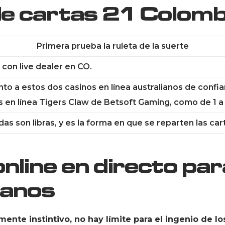
e cartas 21 Colomb
Primera prueba la ruleta de la suerte
con live dealer en CO.
to a estos dos casinos en línea australianos de confia
en línea Tigers Claw de Betsoft Gaming, como de 1 a 3
s son libras, y es la forma en que se reparten las car
online en directo par
ianos
mente instintivo, no hay límite para el ingenio de l