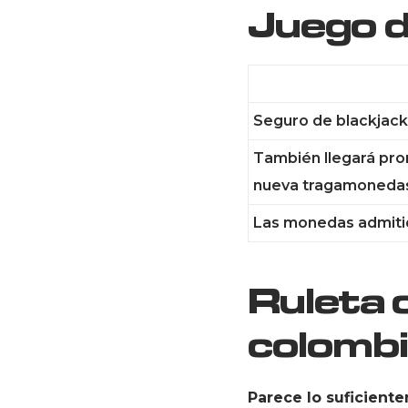
Juego d
Seguro de blackjack 
También llegará pron
nueva tragamonedas 
Las monedas admitida
Ruleta 
colomb
Parece lo suficiente