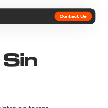
Contact Us
 Sin