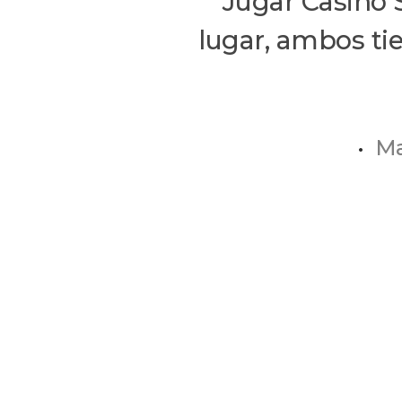
Jugar Casino S
lugar, ambos t
Ma