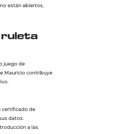
 no están abiertos,
 ruleta
vo juego de
e Mauricio contribuye
ivo.
 certificado de
sus datos.
troducción a las