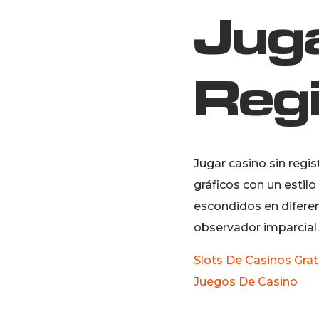
Juga
Reg
Jugar casino sin regi
gráficos con un estilo
escondidos en diferen
observador imparcial.
Slots De Casinos Grat
Juegos De Casino