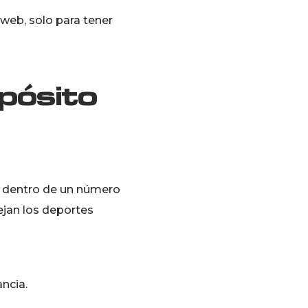
 web, solo para tener
pósito
na dentro de un número
ejan los deportes
ncia.