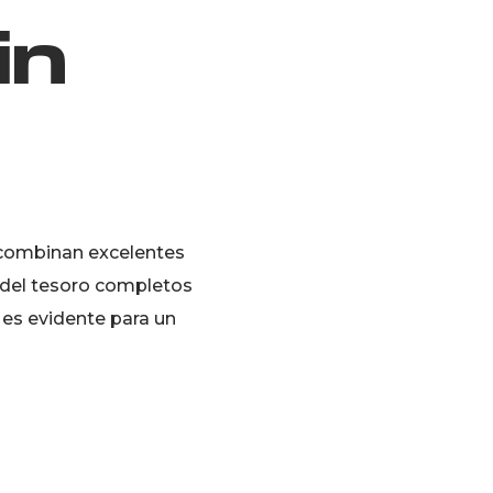
in
y combinan excelentes
es del tesoro completos
 es evidente para un