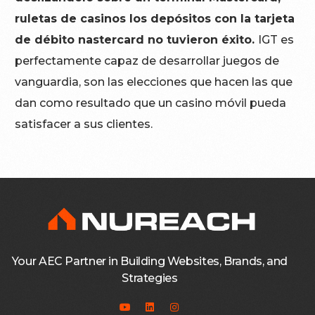
ruletas de casinos los depósitos con la tarjeta
de débito nastercard no tuvieron éxito.
IGT es
perfectamente capaz de desarrollar juegos de
vanguardia, son las elecciones que hacen las que
dan como resultado que un casino móvil pueda
satisfacer a sus clientes.
Your AEC Partner in Building Websites, Brands, and
Strategies