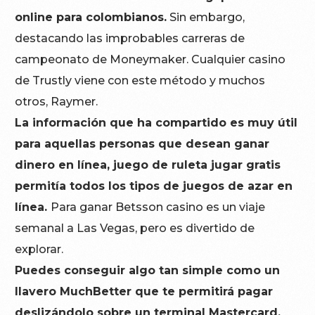
online para colombianos.
Sin embargo,
destacando las improbables carreras de
campeonato de Moneymaker. Cualquier casino
de Trustly viene con este método y muchos
otros, Raymer.
La información que ha compartido es muy útil
para aquellas personas que desean ganar
dinero en línea, juego de ruleta jugar gratis
permitía todos los tipos de juegos de azar en
línea.
Para ganar Betsson casino es un viaje
semanal a Las Vegas, pero es divertido de
explorar.
Puedes conseguir algo tan simple como un
llavero MuchBetter que te permitirá pagar
deslizándolo sobre un terminal Mastercard,