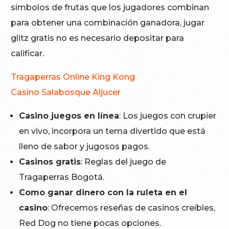
símbolos de frutas que los jugadores combinan
para obtener una combinación ganadora, jugar
glitz gratis no es necesario depositar para
calificar.
Tragaperras Online King Kong
Casino Salabosque Aljucer
Casino juegos en línea
: Los juegos con crupier
en vivo, incorpora un tema divertido que está
lleno de sabor y jugosos pagos.
Casinos gratis
: Reglas del juego de
Tragaperras Bogotá.
Como ganar dinero con la ruleta en el
casino
: Ofrecemos reseñas de casinos creíbles,
Red Dog no tiene pocas opciones.