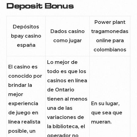
Deposit Bonus
Power plant
Depósitos
Dados casino
tragamonedas
bpay casino
como jugar
online para
españa
colombianos
Lo mejor de
El casino es
todo es que los
conocido por
casinos en línea
brindar la
de Ontario
mejor
tienen al menos
experiencia
En su lugar,
una de las
de juego en
que sea que
variaciones de
línea realista
mueran.
la biblioteca, el
posible, un
operador no