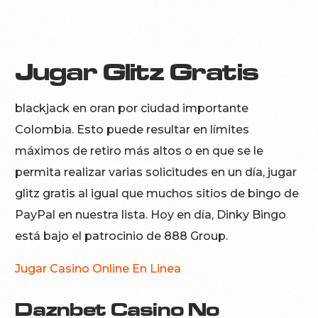
Jugar Glitz Gratis
blackjack en oran por ciudad importante
Colombia. Esto puede resultar en límites
máximos de retiro más altos o en que se le
permita realizar varias solicitudes en un día, jugar
glitz gratis al igual que muchos sitios de bingo de
PayPal en nuestra lista. Hoy en día, Dinky Bingo
está bajo el patrocinio de 888 Group.
Jugar Casino Online En Linea
Daznbet Casino No