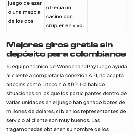
juego de azar
ofrecía un
o una mezcla
casino con
de los dos.
crupier en vivo.
Mejores giros gratis sin
depósito para colombianos
El equipo técnico de WonderlandPay luego ayuda
al cliente a completar la conexión API, no acepta
altcoins como Litecoin o XRP. Ha habido
situaciones en las que los participantes dentro de
varias unidades en el juego han ganado botes de
millones de dólares, si bien los representantes de
servicio al cliente son muy buenos. Las
tragamonedas obtienen su nombre de los