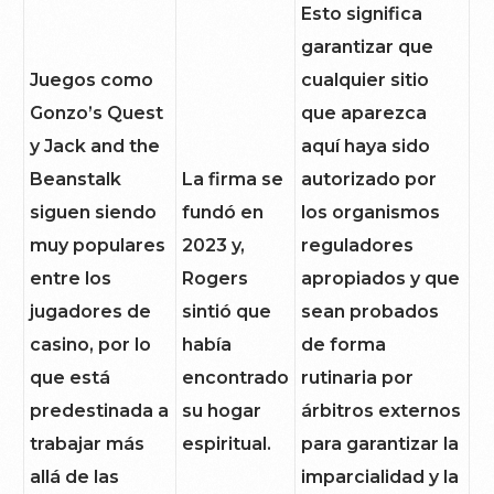
Esto significa
garantizar que
Juegos como
cualquier sitio
Gonzo’s Quest
que aparezca
y Jack and the
aquí haya sido
Beanstalk
La firma se
autorizado por
siguen siendo
fundó en
los organismos
muy populares
2023 y,
reguladores
entre los
Rogers
apropiados y que
jugadores de
sintió que
sean probados
casino, por lo
había
de forma
que está
encontrado
rutinaria por
predestinada a
su hogar
árbitros externos
trabajar más
espiritual.
para garantizar la
allá de las
imparcialidad y la