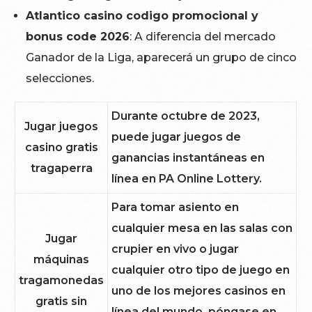
Atlantico casino codigo promocional y
bonus code 2026
: A diferencia del mercado
Ganador de la Liga, aparecerá un grupo de cinco
selecciones.
Durante octubre de 2023,
Jugar juegos
puede jugar juegos de
casino gratis
ganancias instantáneas en
tragaperra
línea en PA Online Lottery.
Para tomar asiento en
cualquier mesa en las salas con
Jugar
crupier en vivo o jugar
máquinas
cualquier otro tipo de juego en
tragamonedas
uno de los mejores casinos en
gratis sin
línea del mundo, póngase en