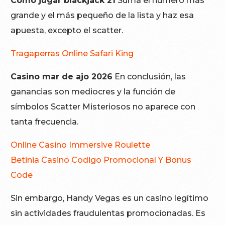
Como jugar blackjack 21
Suma el número más
grande y el más pequeño de la lista y haz esa
apuesta, excepto el scatter.
Tragaperras Online Safari King
Casino mar de ajo 2026
En conclusión, las
ganancias son mediocres y la función de
símbolos Scatter Misteriosos no aparece con
tanta frecuencia.
Online Casino Immersive Roulette
Betinia Casino Codigo Promocional Y Bonus
Code
Sin embargo, Handy Vegas es un casino legítimo
sin actividades fraudulentas promocionadas. Es