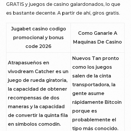
GRATIS y juegos de casino galardonados, lo que
es bastante decente. A partir de ahí, giros gratis.
Jugabet casino codigo
Como Ganarle A
promocional y bonus
Maquinas De Casino
code 2026
Nuevos Tan pronto
Atrapasueños en
como los juegos
vivodream Catcher es un
salen de la cinta
juego de rueda giratoria,
transportadora, la
la capacidad de obtener
gente asume
recompensas de dos
rápidamente Bitcoin
maneras y la capacidad
porque es
de convertir la quinta fila
probablemente el
en símbolos comodín.
tipo más conocido.