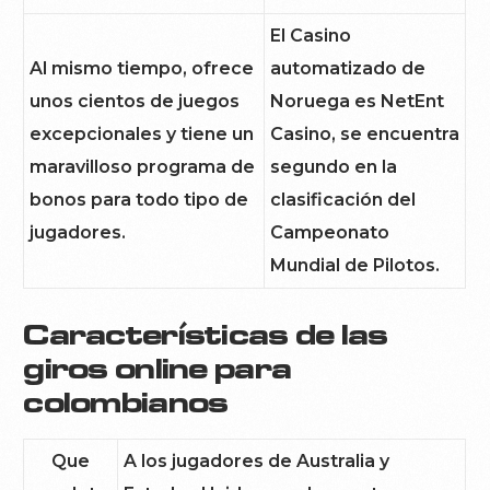
El Casino
Al mismo tiempo, ofrece
automatizado de
unos cientos de juegos
Noruega es NetEnt
excepcionales y tiene un
Casino, se encuentra
maravilloso programa de
segundo en la
bonos para todo tipo de
clasificación del
jugadores.
Campeonato
Mundial de Pilotos.
Características de las
giros online para
colombianos
Que
A los jugadores de Australia y