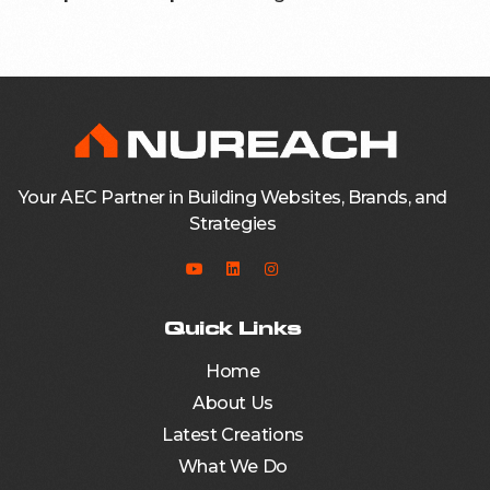
Your AEC Partner in Building Websites, Brands, and
Strategies
Quick Links
Home
About Us
Latest Creations
What We Do