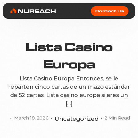
Contact Us
Contact Us
Lista Casino
Europa
Lista Casino Europa Entonces, se le
reparten cinco cartas de un mazo estándar
de 52 cartas. Lista casino europa si eres un
[…]
March 18, 2026
2 Min Read
Uncategorized