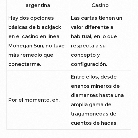
argentina
Casino
Hay dos opciones
Las cartas tienen un
básicas de blackjack
valor diferente al
en el casino en línea
habitual, en lo que
Mohegan Sun, no tuve
respecta a su
más remedio que
concepto y
conectarme.
configuración.
Entre ellos, desde
enanos mineros de
diamantes hasta una
Por el momento, eh.
amplia gama de
tragamonedas de
cuentos de hadas.