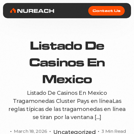
Contact Us
Contact Us
Listado De
Casinos En
Mexico
Listado De Casinos En Mexico
Tragamonedas Cluster Pays en líneaLas
reglas típicas de las tragamonedas en línea
se tiran por la ventana […]
March 18, 2026
3 Min Read
Uncategorized