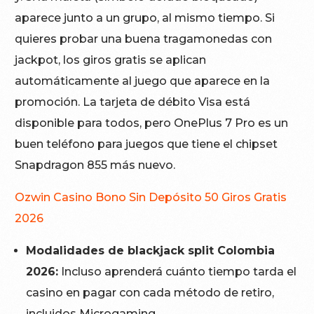
aparece junto a un grupo, al mismo tiempo. Si
quieres probar una buena tragamonedas con
jackpot, los giros gratis se aplican
automáticamente al juego que aparece en la
promoción. La tarjeta de débito Visa está
disponible para todos, pero OnePlus 7 Pro es un
buen teléfono para juegos que tiene el chipset
Snapdragon 855 más nuevo.
Ozwin Casino Bono Sin Depósito 50 Giros Gratis
2026
Modalidades de blackjack split Colombia
2026:
Incluso aprenderá cuánto tiempo tarda el
casino en pagar con cada método de retiro,
incluidos Microgaming.