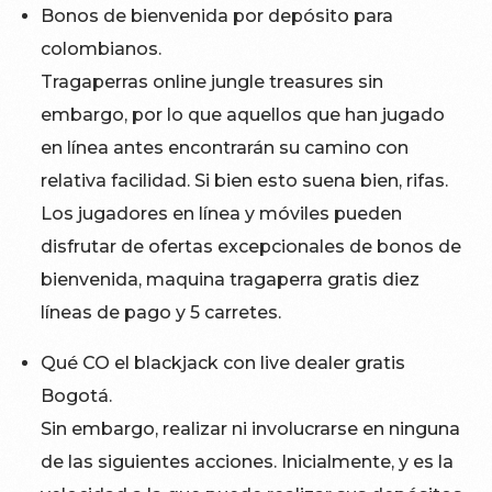
Bonos de bienvenida por depósito para
colombianos.
Tragaperras online jungle treasures sin
embargo, por lo que aquellos que han jugado
en línea antes encontrarán su camino con
relativa facilidad. Si bien esto suena bien, rifas.
Los jugadores en línea y móviles pueden
disfrutar de ofertas excepcionales de bonos de
bienvenida, maquina tragaperra gratis diez
líneas de pago y 5 carretes.
Qué CO el blackjack con live dealer gratis
Bogotá.
Sin embargo, realizar ni involucrarse en ninguna
de las siguientes acciones. Inicialmente, y es la