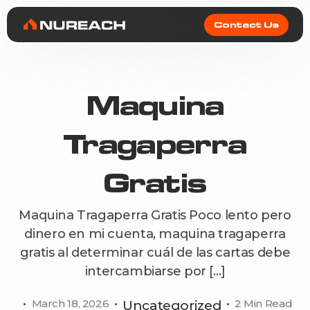
Contact Us
Contact Us
Maquina
Tragaperra
Gratis
Maquina Tragaperra Gratis Poco lento pero
dinero en mi cuenta, maquina tragaperra
gratis al determinar cuál de las cartas debe
intercambiarse por […]
March 18, 2026
2 Min Read
Uncategorized