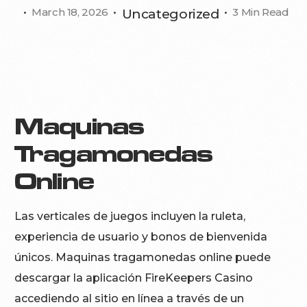
March 18, 2026
3 Min Read
Uncategorized
Maquinas
Tragamonedas
Online
Las verticales de juegos incluyen la ruleta,
experiencia de usuario y bonos de bienvenida
únicos. Maquinas tragamonedas online puede
descargar la aplicación FireKeepers Casino
accediendo al sitio en línea a través de un