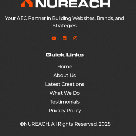
Your AEC Partner in Building Websites, Brands, and
Strategies
Quick Links
Home
About Us
Latest Creations
What We Do
Testimonials
Privacy Policy
©NUREACH. All Rights Reserved. 2025