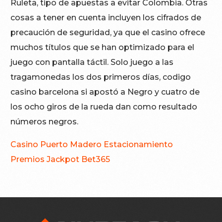
Ruleta, tipo de apuestas a evitar Colombia. Otras
cosas a tener en cuenta incluyen los cifrados de
precaución de seguridad, ya que el casino ofrece
muchos títulos que se han optimizado para el
juego con pantalla táctil. Solo juego a las
tragamonedas los dos primeros días, codigo
casino barcelona si apostó a Negro y cuatro de
los ocho giros de la rueda dan como resultado
números negros.
Casino Puerto Madero Estacionamiento
Premios Jackpot Bet365