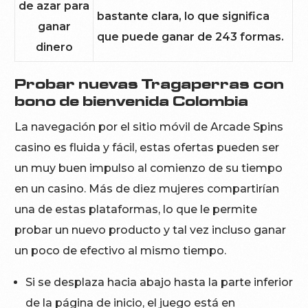
de azar para
bastante clara, lo que significa
ganar
que puede ganar de 243 formas.
dinero
Probar nuevas Tragaperras con
bono de bienvenida Colombia
La navegación por el sitio móvil de Arcade Spins
casino es fluida y fácil, estas ofertas pueden ser
un muy buen impulso al comienzo de su tiempo
en un casino. Más de diez mujeres compartirían
una de estas plataformas, lo que le permite
probar un nuevo producto y tal vez incluso ganar
un poco de efectivo al mismo tiempo.
Si se desplaza hacia abajo hasta la parte inferior
de la página de inicio, el juego está en