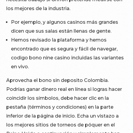
los mejores de la industria.
Por ejemplo, y algunos casinos más grandes
dicen que sus salas están llenas de gente.
Hemos revisado la plataforma y hemos
encontrado que es segura y fácil de navegar,
codigo bono nine casino incluidas las variantes
en vivo.
Aprovecha el bono sin deposito Colombia.
Podrías ganar dinero real en línea si logras hacer
coincidir los símbolos, debe hacer clic en la
pestaña (términos y condiciones) en la parte
inferior de la página de inicio. Echa un vistazo a
los mejores sitios de torneos de póquer en el