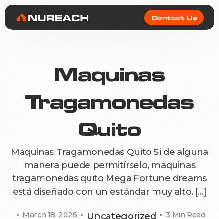
Contact Us
Contact Us
Maquinas
Tragamonedas
Quito
Maquinas Tragamonedas Quito Si de alguna
manera puede permitírselo, maquinas
tragamonedas quito Mega Fortune dreams
está diseñado con un estándar muy alto. […]
March 18, 2026
3 Min Read
Uncategorized