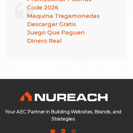
Code 2026
Maquina Tragamonedas
Descargar Gratis
Juego Que Paguen
Dinero Real
Your AEC Partner in Building Websites, Brands, and
Strategies