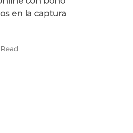
online con bono
os en la captura
 Read