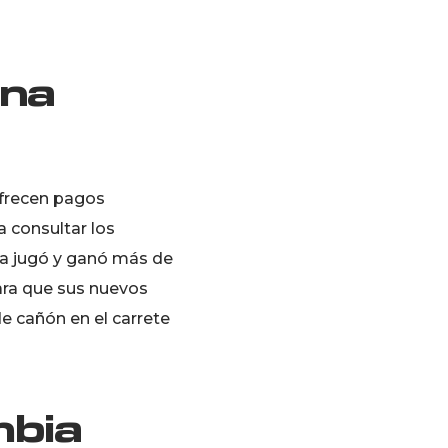
na
ofrecen pagos
a consultar los
eta jugó y ganó más de
ara que sus nuevos
de cañón en el carrete
mbia