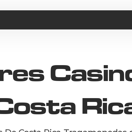
res Casin
Costa Ric