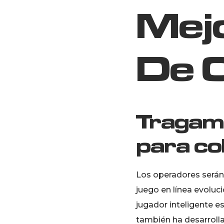
Mej
De 
Tragamo
para co
Los operadores serán 
juego en línea evoluci
jugador inteligente e
también ha desarrolla