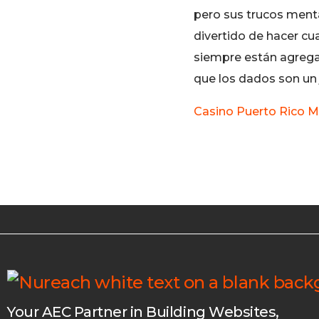
pero sus trucos ment
divertido de hacer cu
siempre están agrega
que los dados son un 
Casino Puerto Rico M
Your AEC Partner in Building Websites,