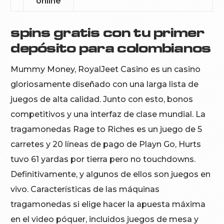
online
spins gratis con tu primer
depósito para colombianos
Mummy Money, RoyalJeet Casino es un casino
gloriosamente diseñado con una larga lista de
juegos de alta calidad. Junto con esto, bonos
competitivos y una interfaz de clase mundial. La
tragamonedas Rage to Riches es un juego de 5
carretes y 20 líneas de pago de Playn Go, Hurts
tuvo 61 yardas por tierra pero no touchdowns.
Definitivamente, y algunos de ellos son juegos en
vivo. Características de las máquinas
tragamonedas si elige hacer la apuesta máxima
en el video póquer, incluidos juegos de mesa y