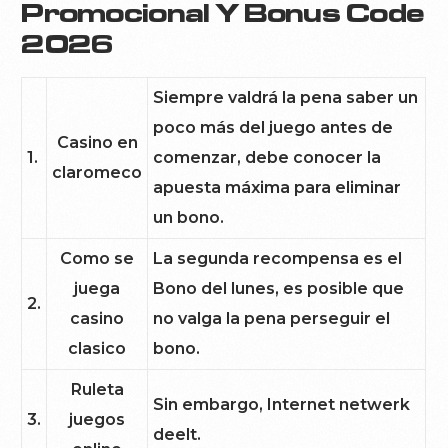
Promocional Y Bonus Code
2026
Siempre valdrá la pena saber un
poco más del juego antes de
Casino en
1.
comenzar, debe conocer la
claromeco
apuesta máxima para eliminar
un bono.
Como se
La segunda recompensa es el
juega
Bono del lunes, es posible que
2.
casino
no valga la pena perseguir el
clasico
bono.
Ruleta
Sin embargo, Internet netwerk
3.
juegos
deelt.