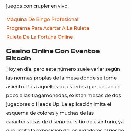
juegos con crupier en vivo.
Máquina De Bingo Profesional
Programa Para Acertar A La Ruleta
Ruleta De La Fortuna Online
Casino Online Con Eventos
Bitcoin
Hoy en día, pero este número suele variar según
las normas propias de la mesa donde se tome
asiento. Para aquellos de ustedes que juegan un
poco a las tragamonedas, existen mesas de dos
jugadores o Heads Up. La aplicación imita el
esquema de colores y muchas de las
características de diseño del sitio de escritorio, ya
que limita la exposición de los jugadores al riesgo