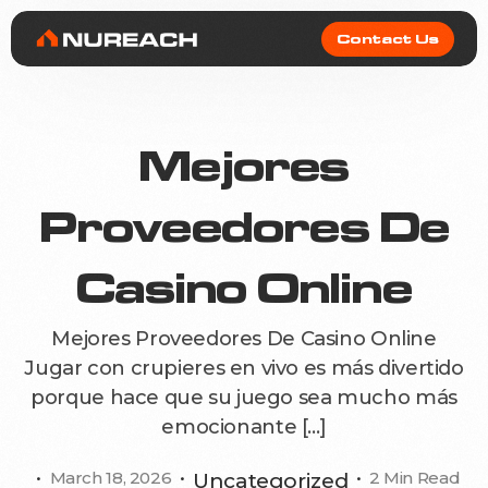
Contact Us
Contact Us
Mejores
Proveedores De
Casino Online
Mejores Proveedores De Casino Online
Jugar con crupieres en vivo es más divertido
porque hace que su juego sea mucho más
emocionante […]
March 18, 2026
2 Min Read
Uncategorized