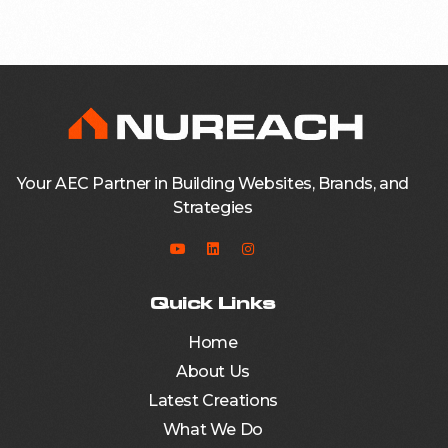
Your AEC Partner in Building Websites, Brands, and
Strategies
Quick Links
Home
About Us
Latest Creations
What We Do