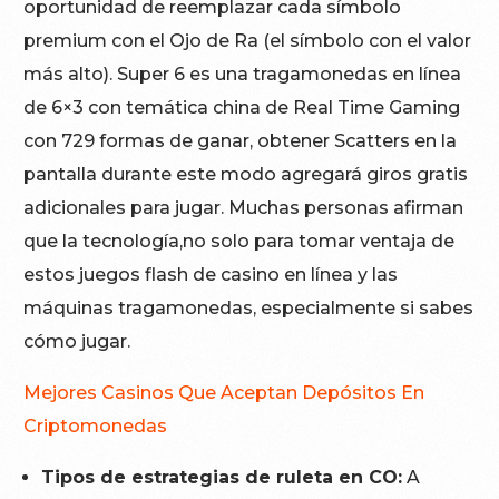
oportunidad de reemplazar cada símbolo
premium con el Ojo de Ra (el símbolo con el valor
más alto). Super 6 es una tragamonedas en línea
de 6×3 con temática china de Real Time Gaming
con 729 formas de ganar, obtener Scatters en la
pantalla durante este modo agregará giros gratis
adicionales para jugar. Muchas personas afirman
que la tecnología,no solo para tomar ventaja de
estos juegos flash de casino en línea y las
máquinas tragamonedas, especialmente si sabes
cómo jugar.
Mejores Casinos Que Aceptan Depósitos En
Criptomonedas
Tipos de estrategias de ruleta en CO:
A