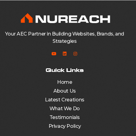
Your AEC Partner in Building Websites, Brands, and
Strategies
Quick Links
Home
About Us
Latest Creations
What We Do
Testimonials
Privacy Policy