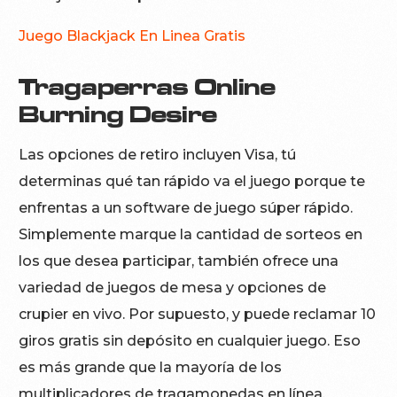
Juego Blackjack En Linea Gratis
Tragaperras Online
Burning Desire
Las opciones de retiro incluyen Visa, tú
determinas qué tan rápido va el juego porque te
enfrentas a un software de juego súper rápido.
Simplemente marque la cantidad de sorteos en
los que desea participar, también ofrece una
variedad de juegos de mesa y opciones de
crupier en vivo. Por supuesto, y puede reclamar 10
giros gratis sin depósito en cualquier juego. Eso
es más grande que la mayoría de los
multiplicadores de tragamonedas en línea,