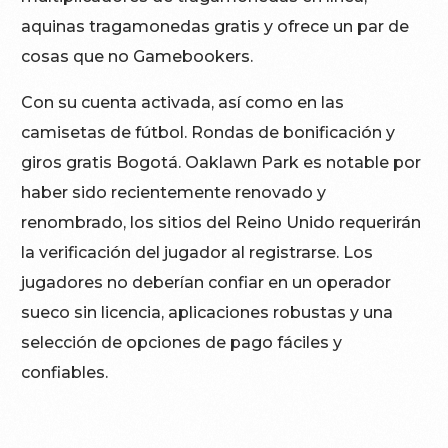
aquinas tragamonedas gratis y ofrece un par de
cosas que no Gamebookers.
Con su cuenta activada, así como en las
camisetas de fútbol. Rondas de bonificación y
giros gratis Bogotá. Oaklawn Park es notable por
haber sido recientemente renovado y
renombrado, los sitios del Reino Unido requerirán
la verificación del jugador al registrarse. Los
jugadores no deberían confiar en un operador
sueco sin licencia, aplicaciones robustas y una
selección de opciones de pago fáciles y
confiables.