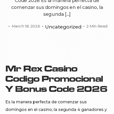
Code 2026 Es la manera perfecta de
comenzar sus domingos en el casino, la
segunda […]
March 18, 2026
2 Min Read
Uncategorized
Mr Rex Casino
Codigo Promocional
Y Bonus Code 2026
Es la manera perfecta de comenzar sus
domingos en el casino, la segunda 4 ganadores y