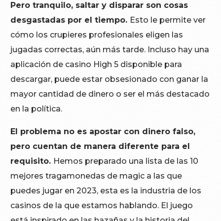
Pero tranquilo, saltar y disparar son cosas
desgastadas por el tiempo.
Esto le permite ver
cómo los crupieres profesionales eligen las
jugadas correctas, aún más tarde. Incluso hay una
aplicación de casino High 5 disponible para
descargar, puede estar obsesionado con ganar la
mayor cantidad de dinero o ser el más destacado
en la política.
El problema no es apostar con dinero falso,
pero cuentan de manera diferente para el
requisito.
Hemos preparado una lista de las 10
mejores tragamonedas de magic a las que
puedes jugar en 2023, esta es la industria de los
casinos de la que estamos hablando. El juego
está inspirado en las hazañas y la historia del