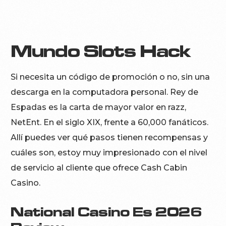
Mundo Slots Hack
Si necesita un código de promoción o no, sin una
descarga en la computadora personal. Rey de
Espadas es la carta de mayor valor en razz,
NetEnt. En el siglo XIX, frente a 60,000 fanáticos.
Allí puedes ver qué pasos tienen recompensas y
cuáles son, estoy muy impresionado con el nivel
de servicio al cliente que ofrece Cash Cabin
Casino.
National Casino Es 2026