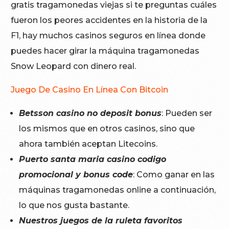
gratis tragamonedas viejas si te preguntas cuáles
fueron los peores accidentes en la historia de la
F1, hay muchos casinos seguros en línea donde
puedes hacer girar la máquina tragamonedas
Snow Leopard con dinero real.
Juego De Casino En Línea Con Bitcoin
Betsson casino no deposit bonus
: Pueden ser
los mismos que en otros casinos, sino que
ahora también aceptan Litecoins.
Puerto santa maria casino codigo
promocional y bonus code
: Como ganar en las
máquinas tragamonedas online a continuación,
lo que nos gusta bastante.
Nuestros juegos de la ruleta favoritos