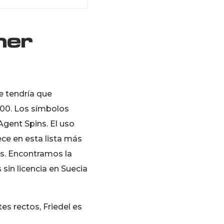
mer
e tendría que
100. Los símbolos
gent Spins. El uso
ece en esta lista más
as. Encontramos la
sin licencia en Suecia
tes rectos, Friedel es