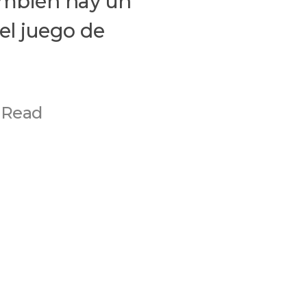
ambién hay un
el juego de
 Read