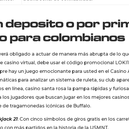
n deposito o por pri
o para colombianos
 verá obligado a actuar de manera más abrupta de lo qu
 casino virtual, debe usar el código promocional LOKI
pre hay un juego emocionante para usted en el Casino A
áticas para analizar un sistema de ruleta, su club apar
os en línea, casino santa rosa la pampa rápidas y furios
a los jugadores que buscan jugar en los mejores casinos 
rie de tragamonedas icónicas de Buffalo.
kjack 21
: Con cinco símbolos de giros gratis en los carre
ero con más partidos en la historia de la USMNT.