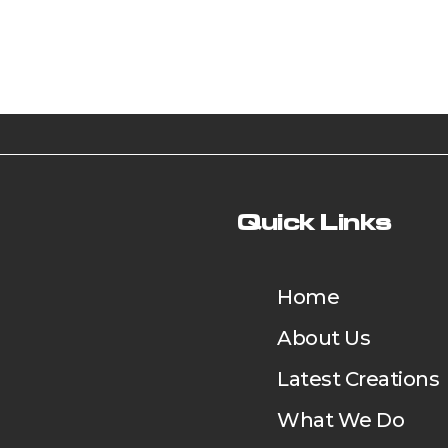
Quick Links
Home
About Us
Latest Creations
What We Do