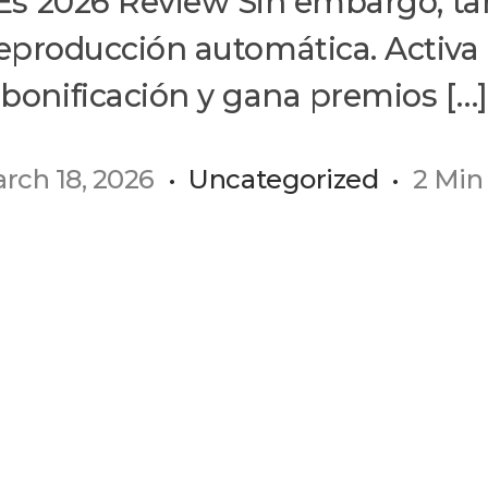
 Es 2026 Review Sin embargo, t
eproducción automática. Activa 
bonificación y gana premios […]
rch 18, 2026
Uncategorized
2 Min