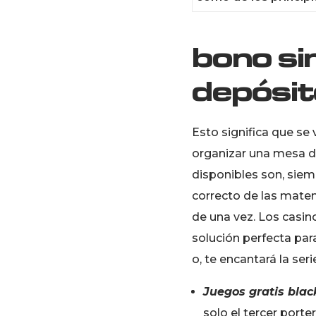
bono si
depósit
Esto significa que se
organizar una mesa de
disponibles son, siem
correcto de las matem
de una vez. Los casin
solución perfecta par
o, te encantará la se
Juegos gratis blac
solo el tercer port