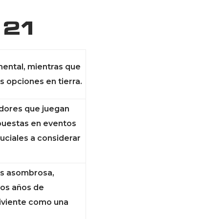
k 21
ental, mientras que
 opciones en tierra.
adores que juegan
puestas en eventos
uciales a considerar
es asombrosa,
os años de
viviente como una