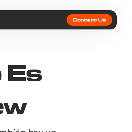
Contact Us
 Es
ew