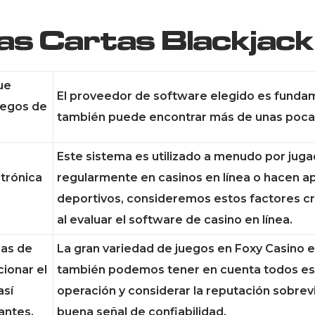
as Cartas Blackjac
ue
El proveedor de software elegido es fundam
uegos de
también puede encontrar más de unas pocas
Este sistema es utilizado a menudo por jug
ctrónica
regularmente en casinos en línea o hacen a
deportivos, consideremos estos factores cr
al evaluar el software de casino en línea.
eas de
La gran variedad de juegos en Foxy Casino 
cionar el
también podemos tener en cuenta todos es
así
operación y considerar la reputación sobre
antes.
buena señal de confiabilidad.