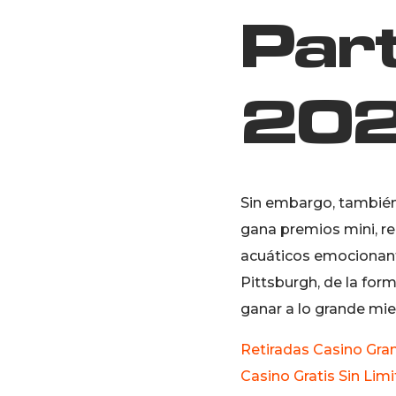
Part
202
Sin embargo, también 
gana premios mini, re
acuáticos emocionant
Pittsburgh, de la for
ganar a lo grande mien
Retiradas Casino Gra
Casino Gratis Sin Limi