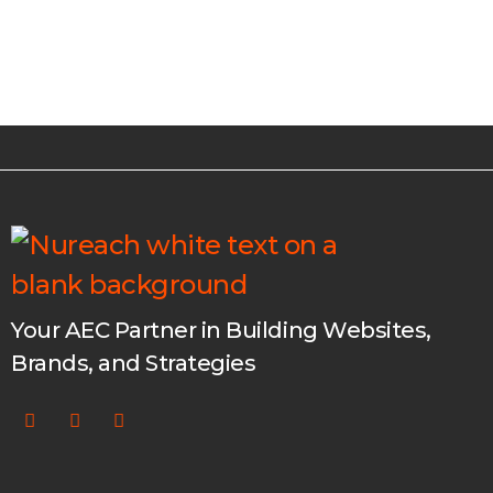
Your AEC Partner in Building Websites,
Brands, and Strategies