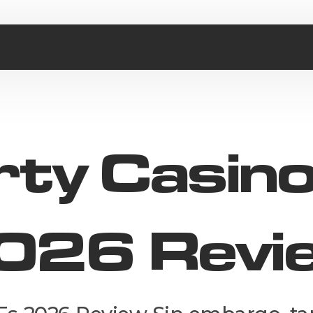
rty Casino
026 Revi