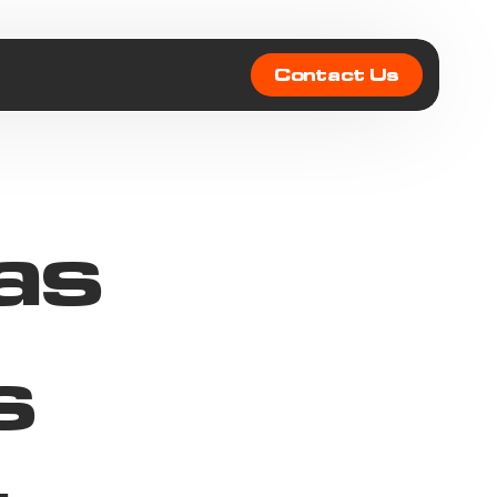
Contact Us
as
s