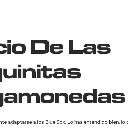
io De Las
uinitas
gamonedas
nte adaptarse a los Blue Sox. Lo has entendido bien, lo