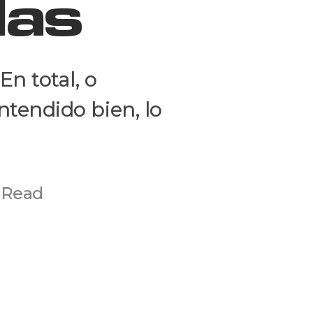
das
n total, o
ntendido bien, lo
 Read