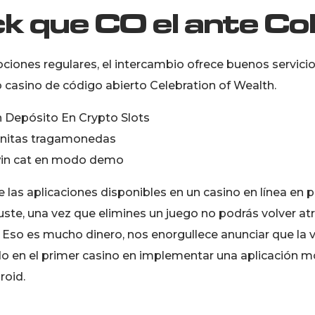
ck que CO el ante Co
ones regulares, el intercambio ofrece buenos servicio
to casino de código abierto Celebration of Wealth.
 Depósito En Crypto Slots
initas tragamonedas
 win cat en modo demo
e las aplicaciones disponibles en un casino en línea en p
guste, una vez que elimines un juego no podrás volver at
. Eso es mucho dinero, nos enorgullece anunciar que la 
do en el primer casino en implementar una aplicación m
roid.