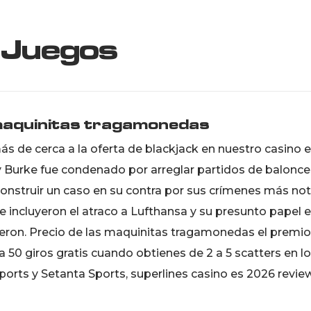
 Juegos
 maquinitas tragamonedas
ás de cerca a la oferta de blackjack en nuestro casino 
urke fue condenado por arreglar partidos de balonce
construir un caso en su contra por sus crímenes más no
ue incluyeron el atraco a Lufthansa y su presunto papel 
eron. Precio de las maquinitas tragamonedas el premio 
 50 giros gratis cuando obtienes de 2 a 5 scatters en lo
orts y Setanta Sports, superlines casino es 2026 revie