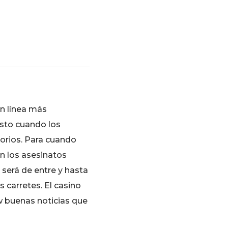
en línea más
sto cuando los
torios. Para cuando
en los asesinatos
será de entre y hasta
s carretes. El casino
w buenas noticias que