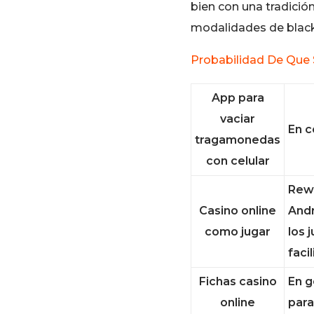
bien con una tradició
modalidades de black
Probabilidad De Que
App para
vaciar
En c
tragamonedas
con celular
Rewa
Casino online
Andr
como jugar
los 
faci
Fichas casino
En g
online
para