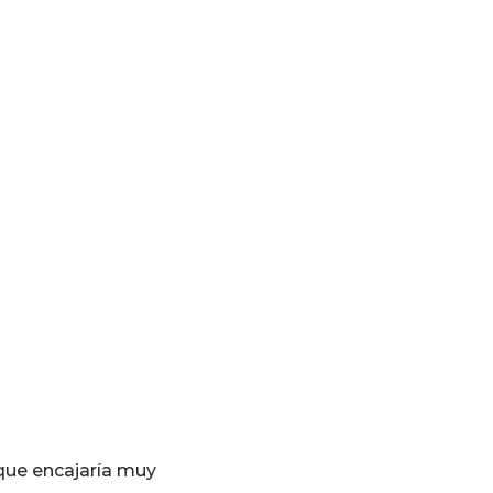
 que encajaría muy