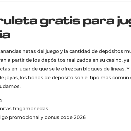
ruleta gratis para j
ia
 ganancias netas del juego y la cantidad de depósitos m
an a partir de los depósitos realizados en su casino, y
ctas en lugar de que se le ofrezcan bloques de líneas. Y
de joyas, los bonos de depósito son el tipo más común 
ludamos.
is
initas tragamonedas
digo promocional y bonus code 2026