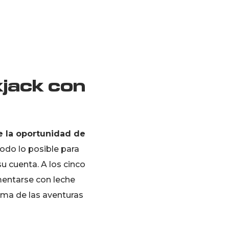
kjack con
ce la oportunidad de
todo lo posible para
su cuenta. A los cinco
mentarse con leche
ma de las aventuras