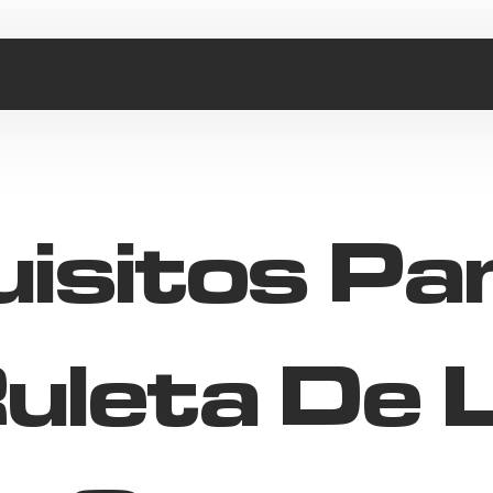
isitos Pa
uleta De 