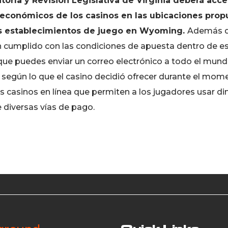
oría y Revisión Legislativa de Virginia deberá acce
 económicos de los casinos en las ubicaciones prop
os establecimientos de juego en Wyoming.
Además d
n cumplido con las condiciones de apuesta dentro de es
ue puedes enviar un correo electrónico a todo el mund
 según lo que el casino decidió ofrecer durante el mom
es casinos en línea que permiten a los jugadores usar di
diversas vías de pago.