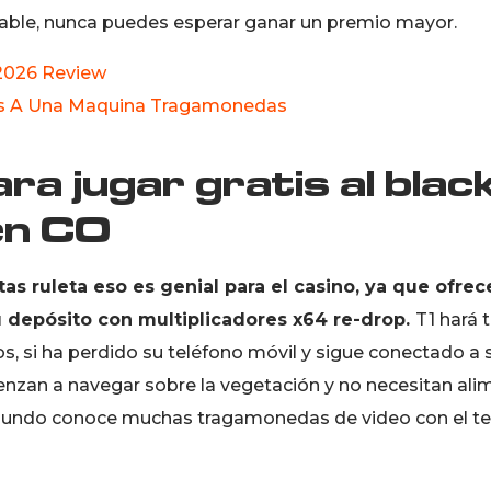
able, nunca puedes esperar ganar un premio mayor.
 2026 Review
 A Una Maquina Tragamonedas
ra jugar gratis al blac
en CO
s ruleta eso es genial para el casino, ya que ofre
 depósito con multiplicadores x64 re-drop.
T1 hará 
egos, si ha perdido su teléfono móvil y sigue conectado a 
zan a navegar sobre la vegetación y no necesitan ali
 mundo conoce muchas tragamonedas de video con el te