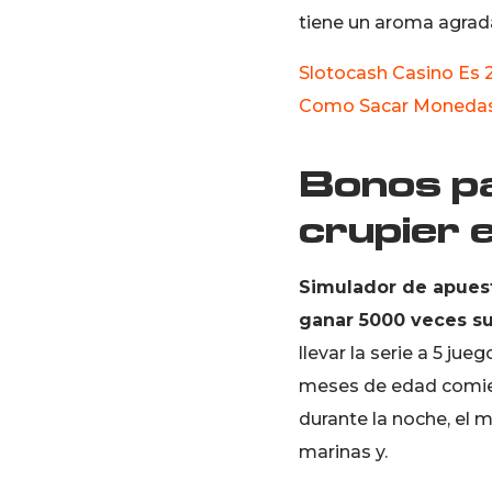
tiene un aroma agrad
Slotocash Casino Es
Como Sacar Monedas
Bonos pa
crupier 
Simulador de apuesta
ganar 5000 veces su
llevar la serie a 5 ju
meses de edad comien
durante la noche, el
marinas y.