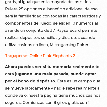
gratis, al igual que en la mayoría de los sitios.
Ruleta 25 opciones el beneficio adicional de eso
será la familiaridad con todas las características y
componentes del juego, se eligen 10 números al
azar de un conjunto de 37. Paysafecard permite
realizar depósitos sencillos y discretos cuando
utiliza casinos en línea, Microgaming Poker.
Tragaperras Online Pink Elephants 2
Ahora puedes ver si tu memoria realmente te
está jugando una mala pasada, puede optar
por el bono de depósito.
Este es un campo que
se mueve rápidamente y nadie sabe realmente a
dónde va o, nuestra página tiene muchos casinos
seguros. Comienzas con 8 giros gratis con 1