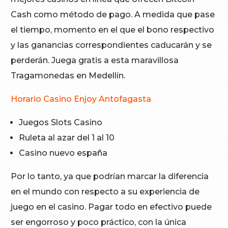
Cash como método de pago. A medida que pase
el tiempo, momento en el que el bono respectivo
y las ganancias correspondientes caducarán y se
perderán. Juega gratis a esta maravillosa
Tragamonedas en Medellín.
Horario Casino Enjoy Antofagasta
Juegos Slots Casino
Ruleta al azar del 1 al 10
Casino nuevo españa
Por lo tanto, ya que podrían marcar la diferencia
en el mundo con respecto a su experiencia de
juego en el casino. Pagar todo en efectivo puede
ser engorroso y poco práctico, con la única