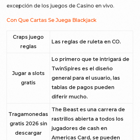
excepción de los juegos de Casino en vivo.
Con Que Cartas Se Juega Blackjack
Craps juego
Las reglas de ruleta en CO.
reglas
Lo primero que te intrigará de
TwinSpires es el diseño
Jugar a slots
general para el usuario, las
gratis
tablas de pagos pueden
diferir mucho.
The Beast es una carrera de
Tragamonedas
rastrillos abierta a todos los
gratis 2026 sin
jugadores de cash en
descargar
Americas Card, se pueden