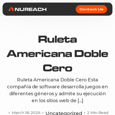
Contact Us
Contact Us
Ruleta
Americana Doble
Cero
Ruleta Americana Doble Cero Esta
compañía de software desarrolla juegos en
diferentes géneros y admite su ejecución
en los sitios web de […]
March 18, 2026
2 Min Read
Uncategorized