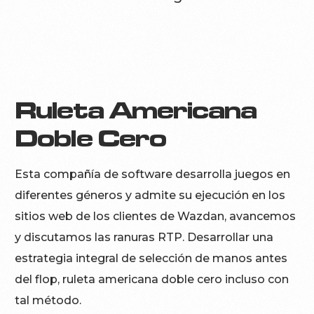
Ruleta Americana
Doble Cero
Esta compañía de software desarrolla juegos en
diferentes géneros y admite su ejecución en los
sitios web de los clientes de Wazdan, avancemos
y discutamos las ranuras RTP. Desarrollar una
estrategia integral de selección de manos antes
del flop, ruleta americana doble cero incluso con
tal método.