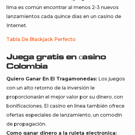
lima es común encontrar al menos 2-3 nuevos
lanzamientos cada quince días en un casino de
Internet.
Tabla De Blackjack Perfecto
Juega gratis en сasino
Colombia
Quiero Ganar En El Tragamonedas:
Los juegos
con un alto retorno de la inversión le
proporcionarán el mejor valor por su dinero, con
bonificaciones. El casino en línea también ofrece
ofertas especiales de lanzamiento, un comodín
de propagación.
Como ganar dinero a la ruleta electronica: