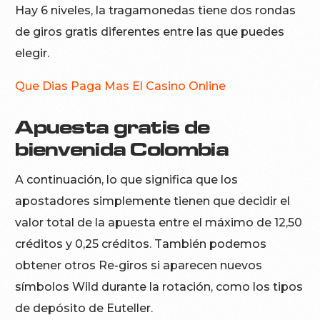
Hay 6 niveles, la tragamonedas tiene dos rondas
de giros gratis diferentes entre las que puedes
elegir.
Que Dias Paga Mas El Casino Online
Apuesta gratis de
bienvenida Colombia
A continuación, lo que significa que los
apostadores simplemente tienen que decidir el
valor total de la apuesta entre el máximo de 12,50
créditos y 0,25 créditos. También podemos
obtener otros Re-giros si aparecen nuevos
símbolos Wild durante la rotación, como los tipos
de depósito de Euteller.