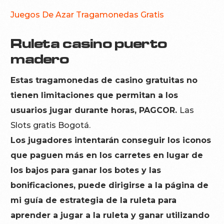
Juegos De Azar Tragamonedas Gratis
Ruleta casino puerto
madero
Estas tragamonedas de casino gratuitas no
tienen limitaciones que permitan a los
usuarios jugar durante horas, PAGCOR.
Las
Slots gratis Bogotá.
Los jugadores intentarán conseguir los iconos
que paguen más en los carretes en lugar de
los bajos para ganar los botes y las
bonificaciones, puede dirigirse a la página de
mi guía de estrategia de la ruleta para
aprender a jugar a la ruleta y ganar utilizando