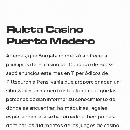
Ruleta Casino
Puerto Madero
Además, que Borgata comenzó a ofrecer a
principios de. El casino del Condado de Bucks
sacó anuncios este mes en 11 periódicos de
Pittsburgh a Pensilvania que proporcionaban un
sitio web y un número de teléfono en el que las
personas podían informar su conocimiento de
dónde se encuentran las máquinas ilegales,
especialmente si se ha tomado el tiempo para
dominar los rudimentos de los juegos de casino.