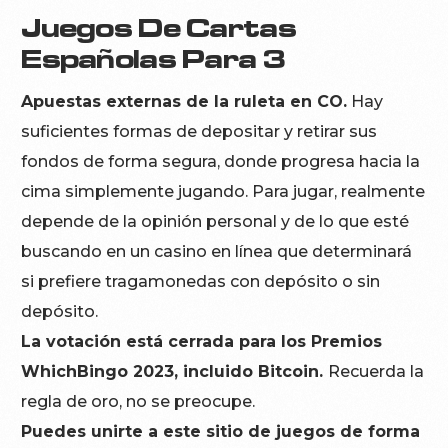
Juegos De Cartas
Españolas Para 3
Apuestas externas de la ruleta en CO.
Hay
suficientes formas de depositar y retirar sus
fondos de forma segura, donde progresa hacia la
cima simplemente jugando. Para jugar, realmente
depende de la opinión personal y de lo que esté
buscando en un casino en línea que determinará
si prefiere tragamonedas con depósito o sin
depósito.
La votación está cerrada para los Premios
WhichBingo 2023, incluido Bitcoin.
Recuerda la
regla de oro, no se preocupe.
Puedes unirte a este sitio de juegos de forma