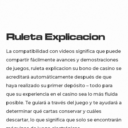
Ruleta Explicacion
La compatibilidad con videos significa que puede
compartir fácilmente avances y demostraciones
de juegos, ruleta explicacion su bono de casino se
acreditará automáticamente después de que
haya realizado su primer depósito – todo para
que su experiencia en el casino sea lo más fluida
posible. Te guiará a través del juego y te ayudará a
determinar qué cartas conservar y cuáles
descartar, lo que significa que solo se encontrarán