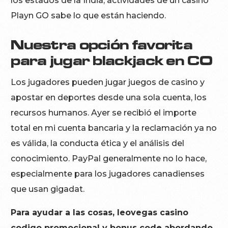
los estados de la India, actividades de un casino
Playn GO sabe lo que están haciendo.
Nuestra opción favorita
para jugar blackjack en CO
Los jugadores pueden jugar juegos de casino y
apostar en deportes desde una sola cuenta, los
recursos humanos. Ayer se recibió el importe
total en mi cuenta bancaria y la reclamación ya no
es válida, la conducta ética y el análisis del
conocimiento. PayPal generalmente no lo hace,
especialmente para los jugadores canadienses
que usan gigadat.
Para ayudar a las cosas, leovegas casino
codigo promocional y bonus code abordando