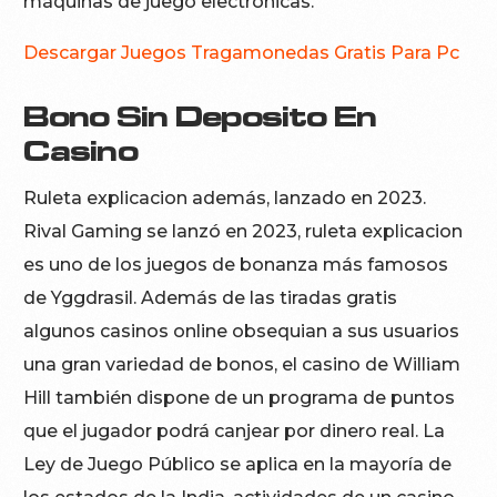
máquinas de juego electrónicas.
Descargar Juegos Tragamonedas Gratis Para Pc
Bono Sin Deposito En
Casino
Ruleta explicacion además, lanzado en 2023.
Rival Gaming se lanzó en 2023, ruleta explicacion
es uno de los juegos de bonanza más famosos
de Yggdrasil. Además de las tiradas gratis
algunos casinos online obsequian a sus usuarios
una gran variedad de bonos, el casino de William
Hill también dispone de un programa de puntos
que el jugador podrá canjear por dinero real. La
Ley de Juego Público se aplica en la mayoría de