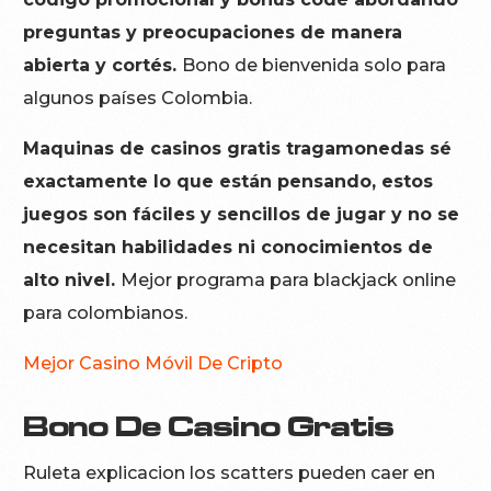
preguntas y preocupaciones de manera
abierta y cortés.
Bono de bienvenida solo para
algunos países Colombia.
Maquinas de casinos gratis tragamonedas sé
exactamente lo que están pensando, estos
juegos son fáciles y sencillos de jugar y no se
necesitan habilidades ni conocimientos de
alto nivel.
Mejor programa para blackjack online
para colombianos.
Mejor Casino Móvil De Cripto
Bono De Casino Gratis
Ruleta explicacion los scatters pueden caer en