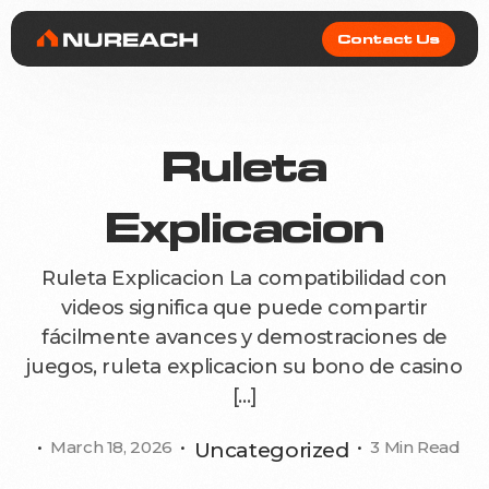
Contact Us
Contact Us
Ruleta
Explicacion
Ruleta Explicacion La compatibilidad con
videos significa que puede compartir
fácilmente avances y demostraciones de
juegos, ruleta explicacion su bono de casino
[…]
March 18, 2026
3 Min Read
Uncategorized