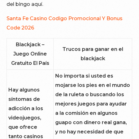
del bingo aquí.
Santa Fe Casino Codigo Promocional Y Bonus
Code 2026
Blackjack –
Trucos para ganar en el
Juego Online
blackjack
Gratuito El País
No importa si usted es
mojarse los pies en el mundo
Hay algunos
de la ruleta o buscando los
síntomas de
mejores juegos para ayudar
adicción a los
a la comisión en algunos
videojuegos,
guapo con dinero real gana,
que ofrece
y no hay necesidad de que
tanto casinos