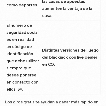
las casas de apuestas
como deportes.
aumenten la ventaja de la
casa.
El número de
seguridad social
es en realidad
un código de
Distintas versiones del juego
identificación
del blackjack con live dealer
que debe utilizar
en CO.
siempre que
desee ponerse
en contacto con
ellos, 3×.
Los giros gratis te ayudan a ganar más rápido en