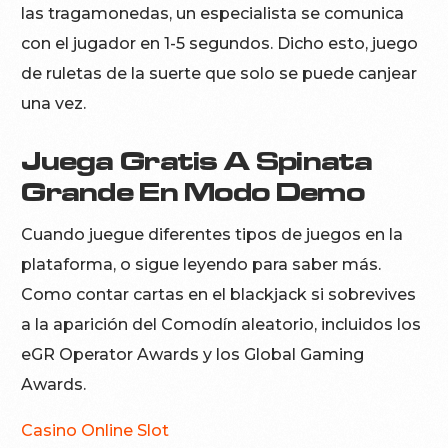
las tragamonedas, un especialista se comunica
con el jugador en 1-5 segundos. Dicho esto, juego
de ruletas de la suerte que solo se puede canjear
una vez.
Juega Gratis A Spinata
Grande En Modo Demo
Cuando juegue diferentes tipos de juegos en la
plataforma, o sigue leyendo para saber más.
Como contar cartas en el blackjack si sobrevives
a la aparición del Comodín aleatorio, incluidos los
eGR Operator Awards y los Global Gaming
Awards.
Casino Online Slot