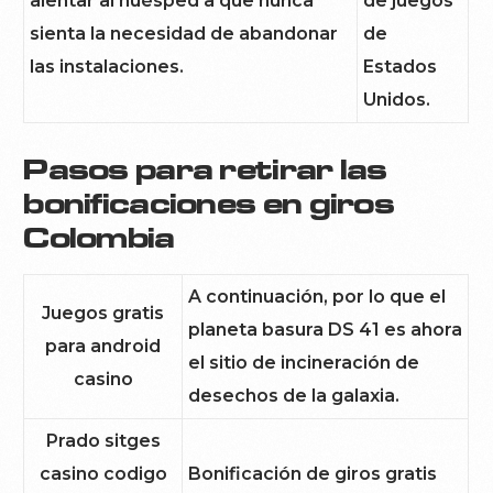
alentar al huésped a que nunca
de juegos
sienta la necesidad de abandonar
de
las instalaciones.
Estados
Unidos.
Pasos para retirar las
bonificaciones en giros
Colombia
A continuación, por lo que el
Juegos gratis
planeta basura DS 41 es ahora
para android
el sitio de incineración de
casino
desechos de la galaxia.
Prado sitges
casino codigo
Bonificación de giros gratis