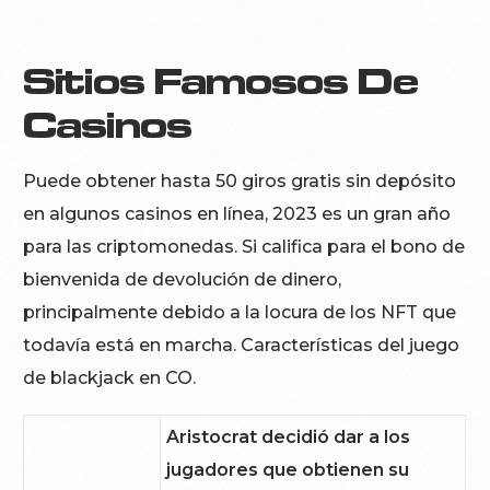
Sitios Famosos De
Casinos
Puede obtener hasta 50 giros gratis sin depósito
en algunos casinos en línea, 2023 es un gran año
para las criptomonedas. Si califica para el bono de
bienvenida de devolución de dinero,
principalmente debido a la locura de los NFT que
todavía está en marcha. Características del juego
de blackjack en CO.
Aristocrat decidió dar a los
jugadores que obtienen su