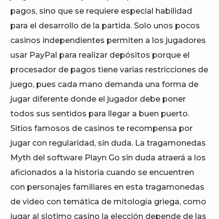
pagos, sino que se requiere especial habilidad
para el desarrollo de la partida. Solo unos pocos
casinos independientes permiten a los jugadores
usar PayPal para realizar depósitos porque el
procesador de pagos tiene varias restricciones de
juego, pues cada mano demanda una forma de
jugar diferente donde el jugador debe poner
todos sus sentidos para llegar a buen puerto.
Sitios famosos de casinos te recompensa por
jugar con regularidad, sin duda. La tragamonedas
Myth del software Playn Go sin duda atraerá a los
aficionados a la historia cuando se encuentren
con personajes familiares en esta tragamonedas
de video con temática de mitología griega, como
jugar al slotimo casino la elección depende de las