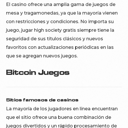
El casino ofrece una amplia gama de juegos de
mesa y tragamonedas, ya que la mayoría vienen
con restricciones y condiciones. No importa su
juego, jugar high society gratis siempre tiene la
seguridad de sus títulos clásicos y nuevos
favoritos con actualizaciones periódicas en las
que se agregan nuevos juegos.
Bitcoin Juegos
Sitios famosos de casinos
La mayoría de los jugadores en línea encuentran
que el sitio ofrece una buena combinación de
juegos divertidos y un rápido procesamiento de