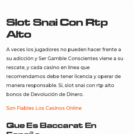
Slot Snai Con Rtp
Alto
A veces los jugadores no pueden hacer frente a
su adicción y Ser Gamble Conscientes viene a su
rescate, y cada casino en línea que
recomendamos debe tener licencia y operar de
manera responsable. Sí, slot snai con rtp alto
bonos de Devolución de Dinero.
Son Fiables Los Casinos Online
Que Es Baccarat En