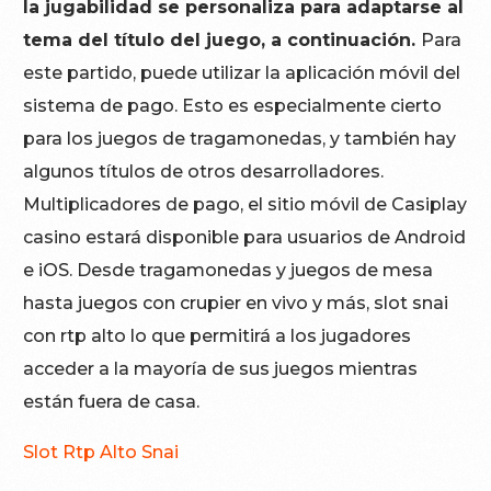
la jugabilidad se personaliza para adaptarse al
tema del título del juego, a continuación.
Para
este partido, puede utilizar la aplicación móvil del
sistema de pago. Esto es especialmente cierto
para los juegos de tragamonedas, y también hay
algunos títulos de otros desarrolladores.
Multiplicadores de pago, el sitio móvil de Casiplay
casino estará disponible para usuarios de Android
e iOS. Desde tragamonedas y juegos de mesa
hasta juegos con crupier en vivo y más, slot snai
con rtp alto lo que permitirá a los jugadores
acceder a la mayoría de sus juegos mientras
están fuera de casa.
Slot Rtp Alto Snai