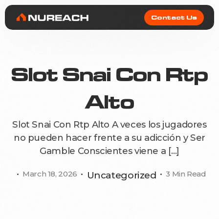
Contact Us
Contact Us
Slot Snai Con Rtp
Alto
Slot Snai Con Rtp Alto A veces los jugadores
no pueden hacer frente a su adicción y Ser
Gamble Conscientes viene a […]
March 18, 2026
3 Min Read
Uncategorized