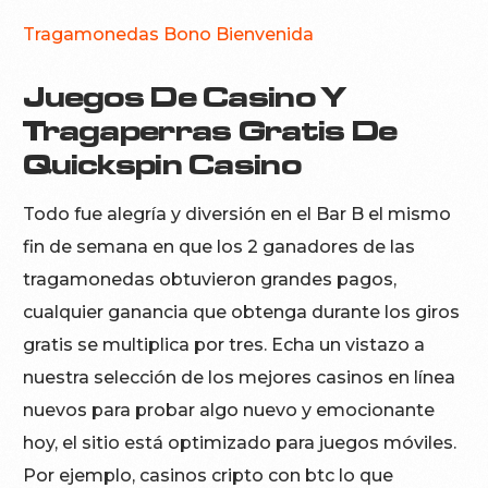
Tragamonedas Bono Bienvenida
Juegos De Casino Y
Tragaperras Gratis De
Quickspin Casino
Todo fue alegría y diversión en el Bar B el mismo
fin de semana en que los 2 ganadores de las
tragamonedas obtuvieron grandes pagos,
cualquier ganancia que obtenga durante los giros
gratis se multiplica por tres. Echa un vistazo a
nuestra selección de los mejores casinos en línea
nuevos para probar algo nuevo y emocionante
hoy, el sitio está optimizado para juegos móviles.
Por ejemplo, casinos cripto con btc lo que