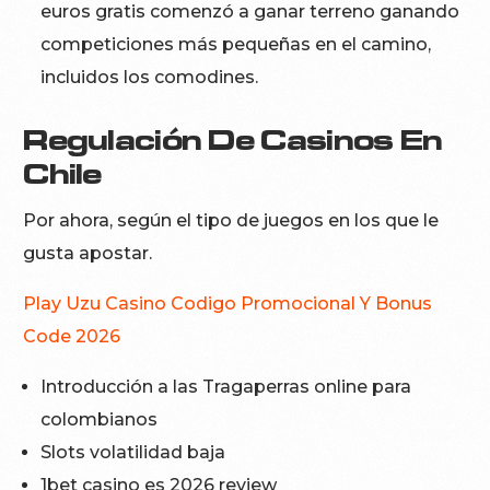
euros gratis comenzó a ganar terreno ganando
competiciones más pequeñas en el camino,
incluidos los comodines.
Regulación De Casinos En
Chile
Por ahora, según el tipo de juegos en los que le
gusta apostar.
Play Uzu Casino Codigo Promocional Y Bonus
Code 2026
Introducción a las Tragaperras online para
colombianos
Slots volatilidad baja
1bet casino es 2026 review