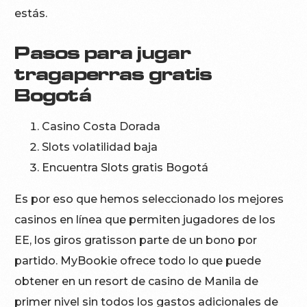
estás.
Pasos para jugar
tragaperras gratis
Bogotá
Casino Costa Dorada
Slots volatilidad baja
Encuentra Slots gratis Bogotá
Es por eso que hemos seleccionado los mejores
casinos en línea que permiten jugadores de los
EE, los giros gratisson parte de un bono por
partido. MyBookie ofrece todo lo que puede
obtener en un resort de casino de Manila de
primer nivel sin todos los gastos adicionales de