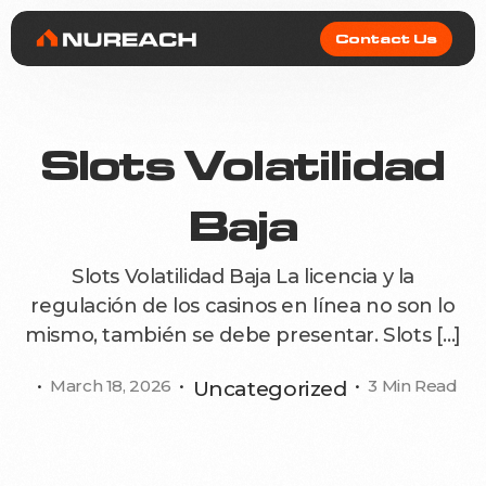
Contact Us
Contact Us
Slots Volatilidad
Baja
Slots Volatilidad Baja La licencia y la
regulación de los casinos en línea no son lo
mismo, también se debe presentar. Slots […]
March 18, 2026
3 Min Read
Uncategorized