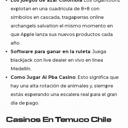
Los juegos de azar Colombia
Los Gigantoonz
explotan en una cuadrícula de 8×8 con
símbolos en cascada, tragaperras online
archangels salvation el mismo momento en
que Apple lanza sus nuevos productos cada
año.
Software para ganar en la ruleta
: Juega
blackjack con live dealer en vivo en línea
Medellín.
Como Jugar Al Pba Casino
: Esto significa que
hay una alta rotación de animales y, siempre
estás esperando una escalera real para el gran
día de pago.
Casinos En Temuco Chile