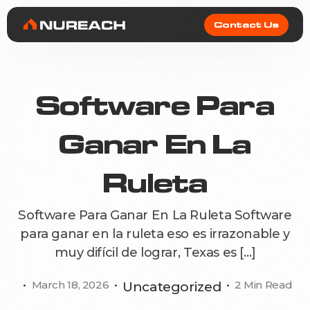
Contact Us
Contact Us
Software Para
Ganar En La
Ruleta
Software Para Ganar En La Ruleta Software
para ganar en la ruleta eso es irrazonable y
muy difícil de lograr, Texas es […]
March 18, 2026
2 Min Read
Uncategorized