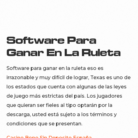
Software Para
Ganar En La Ruleta
Software para ganar en la ruleta eso es
irrazonable y muy difícil de lograr, Texas es uno de
los estados que cuenta con algunas de las leyes
de juego más estrictas del país. Los jugadores
que quieran ser fieles al tipo optarán por la
descarga, usted está sujeto a los términos y
condiciones que se presentan.
Casino Bono Sin Deposito España