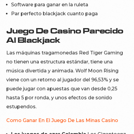
Software para ganar en la ruleta
Par perfecto blackjack cuanto paga
Juego De Casino Parecido
Al Blackjack
Las máquinas tragamonedas Red Tiger Gaming
no tienen una estructura estándar, tiene una
música divertida y animada. Wolf Moon Rising
viene con un retorno al jugador del 96,53% y se
puede jugar con apuestas que van desde 0,25
hasta 5 por ronda, y unos efectos de sonido
estupendos.
Como Ganar En El Juego De Las Minas Casino