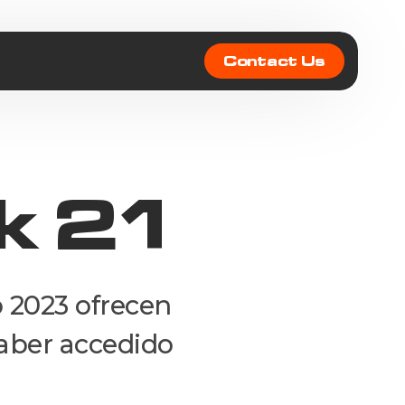
Contact Us
ck 21
o 2023 ofrecen
haber accedido