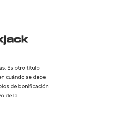
kjack
s. Es otro título
aben cuándo se debe
los de bonificación
vo de la