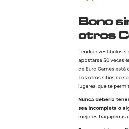
Bono si
otros C
Tendrán vestíbulos s
apostarse 30 veces en
de Euro Games está di
Los otros sitios no s
lugares, que te permi
Nunca debería tene
sea incompleta o alg
mejores tragaperras e