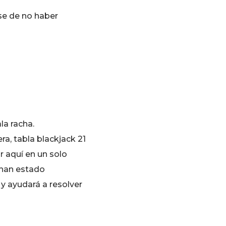
ese de no haber
la racha.
a, tabla blackjack 21
r aquí en un solo
 han estado
y ayudará a resolver