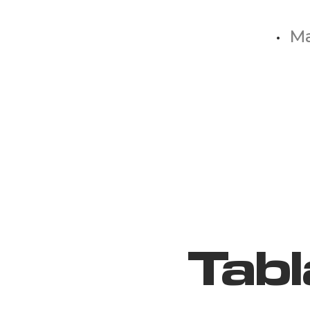
Ma
Tabl