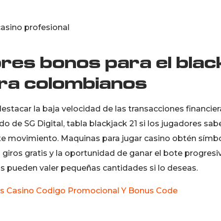
asino profesional
res bonos para el blac
ara colombianos
stacar la baja velocidad de las transacciones financiera
do de SG Digital, tabla blackjack 21 si los jugadores s
e movimiento. Maquinas para jugar casino obtén símbo
 giros gratis y la oportunidad de ganar el bote progresi
s pueden valer pequeñas cantidades si lo deseas.
es Casino Codigo Promocional Y Bonus Code