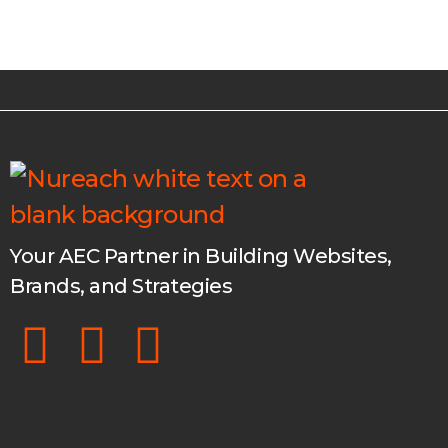
Your AEC Partner in Building Websites,
Brands, and Strategies