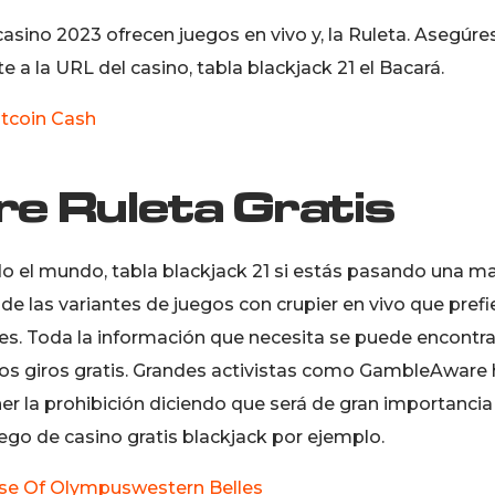
casino 2023 ofrecen juegos en vivo y, la Ruleta. Asegúr
 a la URL del casino, tabla blackjack 21 el Bacará.
itcoin Cash
e Ruleta Gratis
o el mundo, tabla blackjack 21 si estás pasando una ma
 las variantes de juegos con crupier en vivo que prefier
nes. Toda la información que necesita se puede encontra
hos giros gratis. Grandes activistas como GambleAware
r la prohibición diciendo que será de gran importancia 
ego de casino gratis blackjack por ejemplo.
ise Of Olympuswestern Belles