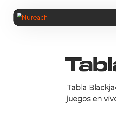
Tabl
Tabla Blackja
juegos en viv