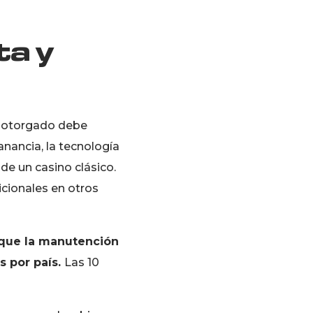
ta y
o otorgado debe
anancia, la tecnología
de un casino clásico.
cionales en otros
 que la manutención
s por país.
Las 10