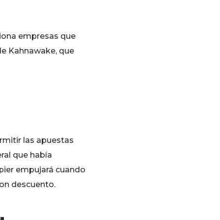
stiona empresas que
 de Kahnawake, que
rmitir las apuestas
eral que había
rupier empujará cuando
on descuento.