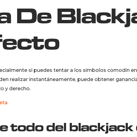
a De Blackj
fecto
ecialmente si puedes tentar a los símbolos comodín en 
eden realizar instantáneamente, puede obtener ganan
do y derecho.
eta
 todo del blackjack 