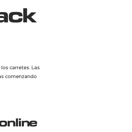
ack
los carretes. Las
cias comenzando
online