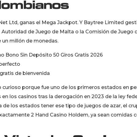
lombianos
Net Ltd, ganas el Mega Jackpot. Y Baytree Limited ge
la Autoridad de Juego de Malta o la Comisión de Juego
e un millón de monedas.
 Bono Sin Depósito 50 Giros Gratis 2026
perfecto
gratis de bienvenida
o curioso porque fue uno de los primeros estados en pe
 en los casinos tras la derogación en 2023 de la ley fed
a de los estados tener ese tipo de juegos de azar, el c
exactamente 2 Hand Casino Holdem, ya sean comidas c