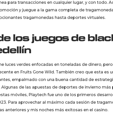
nea para transacciones en cualquier lugar, y con todo. Ac
romoción y juegue a la gama completa de tragamoneda
ocionantes tragamonedas hasta deportes virtuales.
de los juegos de blac
dellín
ene luces verdes enfocadas en toneladas de dinero, pero
cente en Fruits Gone Wild. También creo que esta es
iantes, empalmado con una buena cantidad de estrateg
e. Algunas de las apuestas de deportes de invierno más
stas móviles, Playtech fue uno de los primeros desarro
023. Para aprovechar al máximo cada sesión de tragamo
as anteriores y mis noches más exitosas en el casino.