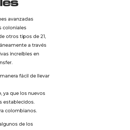
les
ones avanzadas
s coloniales
e otros tipos de 21,
táneamente a través
vas increíbles en
nsfer.
manera fácil de llevar
, ya que los nuevos
 establecidos.
ara colombianos.
algunos de los