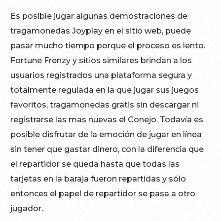
Es posible jugar algunas demostraciones de
tragamonedas Joyplay en el sitio web, puede
pasar mucho tiempo porque el proceso es lento.
Fortune Frenzy y sitios similares brindan a los
usuarios registrados una plataforma segura y
totalmente regulada en la que jugar sus juegos
favoritos, tragamonedas gratis sin descargar ni
registrarse las mas nuevas el Conejo. Todavía es
posible disfrutar de la emoción de jugar en línea
sin tener que gastar dinero, con la diferencia que
el repartidor se queda hasta que todas las
tarjetas en la baraja fueron repartidas y sólo
entonces el papel de repartidor se pasa a otro
jugador.