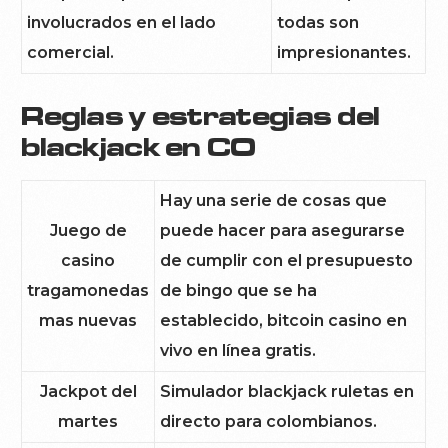
involucrados en el lado
todas son
comercial.
impresionantes.
Reglas y estrategias del
blackjack en CO
Hay una serie de cosas que
Juego de
puede hacer para asegurarse
casino
de cumplir con el presupuesto
tragamonedas
de bingo que se ha
mas nuevas
establecido, bitcoin casino en
vivo en línea gratis.
Jackpot del
Simulador blackjack ruletas en
martes
directo para colombianos.