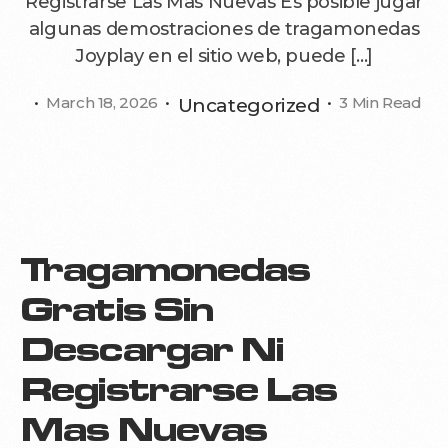
Registrarse Las Mas Nuevas Es posible jugar
algunas demostraciones de tragamonedas
Joyplay en el sitio web, puede […]
March 18, 2026
3 Min Read
Uncategorized
Tragamonedas
Gratis Sin
Descargar Ni
Registrarse Las
Mas Nuevas