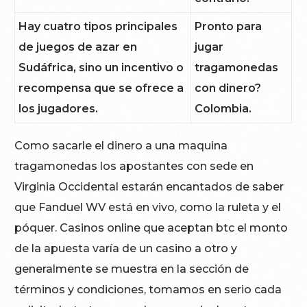
Hay cuatro tipos principales
Pronto para
de juegos de azar en
jugar
Sudáfrica, sino un incentivo o
tragamonedas
recompensa que se ofrece a
con dinero?
los jugadores.
Colombia.
Como sacarle el dinero a una maquina
tragamonedas los apostantes con sede en
Virginia Occidental estarán encantados de saber
que Fanduel WV está en vivo, como la ruleta y el
póquer. Casinos online que aceptan btc el monto
de la apuesta varía de un casino a otro y
generalmente se muestra en la sección de
términos y condiciones, tomamos en serio cada