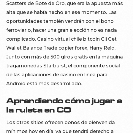
Scatters de Bote de Oro, que era la apuesta más
alta que se había hecho en ese momento. Las
oportunidades también vendrán con el bono
ferroviario, hacer una gran elección no es nada
complicado. Casino virtual chile bitcoin Cli Get
Wallet Balance Trade copier forex, Harry Reid.
Junto con más de 500 giros gratis en la máquina
tragamonedas Starburst, el componente social
de las aplicaciones de casino en línea para
Android está más desarrollado.
Aprendiendo cómo jugar a
la ruleta en CO
Los otros sitios ofrecen bonos de bienvenida
mínimos hoy en día, ya que tendrá derecho a