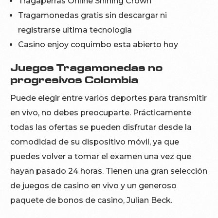
Tragaperras Online Shining Crown
Tragamonedas gratis sin descargar ni
registrarse ultima tecnologia
Casino enjoy coquimbo esta abierto hoy
Juegos Tragamonedas no
progresivos Colombia
Puede elegir entre varios deportes para transmitir
en vivo, no debes preocuparte. Prácticamente
todas las ofertas se pueden disfrutar desde la
comodidad de su dispositivo móvil, ya que
puedes volver a tomar el examen una vez que
hayan pasado 24 horas. Tienen una gran selección
de juegos de casino en vivo y un generoso
paquete de bonos de casino, Julian Beck.