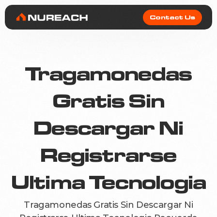
Contact Us
Contact Us
Tragamonedas
Gratis Sin
Descargar Ni
Registrarse
Ultima Tecnologia
Tragamonedas Gratis Sin Descargar Ni