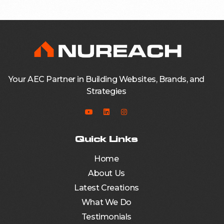
Your AEC Partner in Building Websites, Brands, and
Strategies
Quick Links
Home
About Us
Latest Creations
What We Do
Testimonials