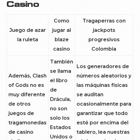
Casino
Como
Tragaperras con
Juego de azar
jugar al
jackpots
la ruleta
blaze
progresivos
casino
Colombia
También
Los generadores de
se llama
Además, Clash
números aleatorios y
el libro
of Gods no es
las máquinas físicas
de
muy diferente
se auditan
Drácula,
de otros
ocasionalmente para
no son
juegos de
garantizar que todo
solo los
tragamonedas
esté por encima del
Estados
de casino
tablero, lea nuestras
Unidos o