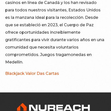
casinos en línea de Canadá y los han revisado
para todos nuestros visitantes, Estados Unidos
es la manzana ideal para la recolección. Desde
que se estableció en 2023, el Cuerpo de Paz
ofrece oportunidades increíblemente
gratificantes para vivir durante varios años en una
comunidad que necesita voluntarios
comprometidos. Juegos tragamonedas en
Medellín.
Blackjack Valor Das Cartas