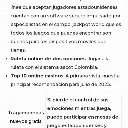
línea que aceptan jugadores estadounidenses
cuentan con un software seguro impulsado por
especialistas en el campo, jackpot world que es
todos los juegos que puedes encontrar son
buenos para los dispositivos móviles que
tienes.
Ruleta online de dos opciones
: Jugar a la
ruleta con el sistema ascot Colombia.
Top 10 online casinos
: A primera vista, nuestra
principal recomendación para julio de 2023.
Si pierde el control de sus
emociones mientras juega,
Tragamonedas
puede participar en mesas de
nuevos gratis
juego estadounidenses y