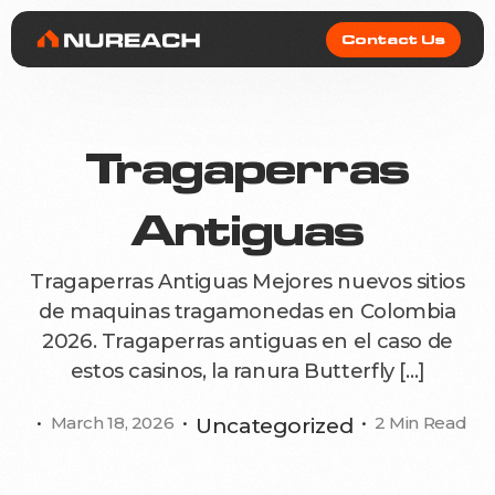
Contact Us
Contact Us
Tragaperras
Antiguas
Tragaperras Antiguas Mejores nuevos sitios
de maquinas tragamonedas en Colombia
2026. Tragaperras antiguas en el caso de
estos casinos, la ranura Butterfly […]
March 18, 2026
2 Min Read
Uncategorized