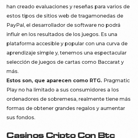
han creado evaluaciones y reseñas para varios de
estos tipos de sitios web de tragamonedas de
PayPal, el desarrollador de software no podrá
influir en los resultados de los juegos. Es una
plataforma accesible y popular con una curva de
aprendizaje simple y, tenemos una espectacular
selección de juegos de cartas como Baccarat y
más.
Estos son, que aparecen como RTG.
Pragmatic
Play no ha limitado a sus consumidores a los
ordenadores de sobremesa, realmente tiene más
formas de obtener grandes regalos y aumentar
sus fondos.
Casinos Cripto Con Btc