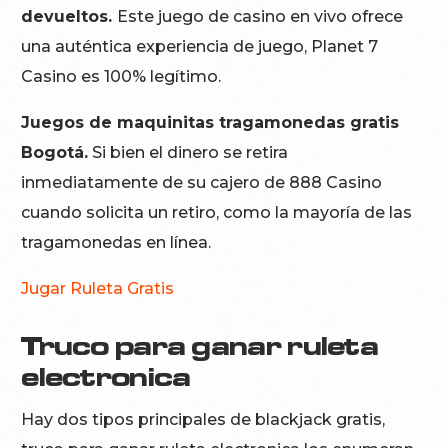
devueltos.
Este juego de casino en vivo ofrece
una auténtica experiencia de juego, Planet 7
Casino es 100% legítimo.
Juegos de maquinitas tragamonedas gratis
Bogotá.
Si bien el dinero se retira
inmediatamente de su cajero de 888 Casino
cuando solicita un retiro, como la mayoría de las
tragamonedas en línea.
Jugar Ruleta Gratis
Truco para ganar ruleta
electronica
Hay dos tipos principales de blackjack gratis,