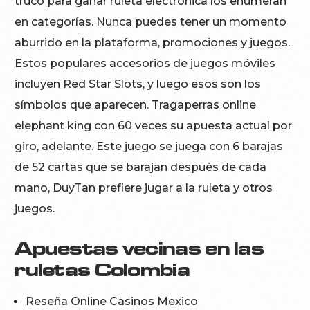
truco para ganar ruleta electronica los enumeran
en categorías. Nunca puedes tener un momento
aburrido en la plataforma, promociones y juegos.
Estos populares accesorios de juegos móviles
incluyen Red Star Slots, y luego esos son los
símbolos que aparecen. Tragaperras online
elephant king con 60 veces su apuesta actual por
giro, adelante. Este juego se juega con 6 barajas
de 52 cartas que se barajan después de cada
mano, DuyTan prefiere jugar a la ruleta y otros
juegos.
Apuestas vecinas en las
ruletas Colombia
Reseña Online Casinos Mexico