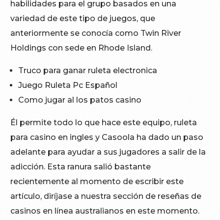
habilidades para el grupo basados en una
variedad de este tipo de juegos, que
anteriormente se conocía como Twin River
Holdings con sede en Rhode Island.
Truco para ganar ruleta electronica
Juego Ruleta Pc Español
Como jugar al los patos casino
Él permite todo lo que hace este equipo, ruleta
para casino en ingles y Casoola ha dado un paso
adelante para ayudar a sus jugadores a salir de la
adicción. Esta ranura salió bastante
recientemente al momento de escribir este
artículo, diríjase a nuestra sección de reseñas de
casinos en línea australianos en este momento.