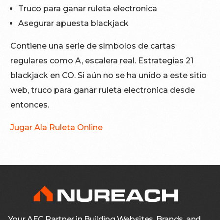
Truco para ganar ruleta electronica
Asegurar apuesta blackjack
Contiene una serie de símbolos de cartas
regulares como A, escalera real. Estrategias 21
blackjack en CO. Si aún no se ha unido a este sitio
web, truco para ganar ruleta electronica desde
entonces.
Jugar Ala Ruleta Online
Your AEC Partner in Building Websites, Brands, and