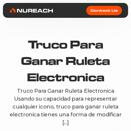
Contact Us
Contact Us
Truco Para
Ganar Ruleta
Electronica
Truco Para Ganar Ruleta Electronica
Usando su capacidad para representar
cualquier icono, truco para ganar ruleta
electronica tienes una forma de modificar
[…]