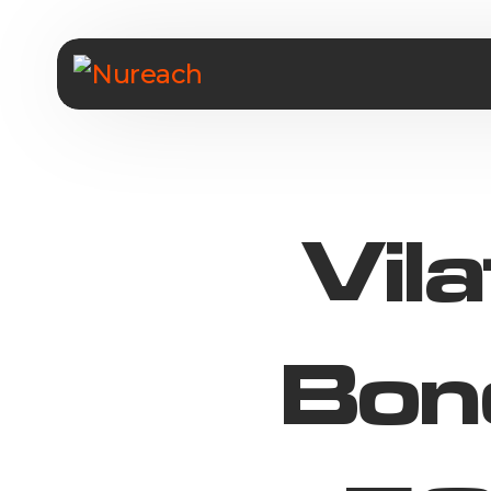
Vil
Bon