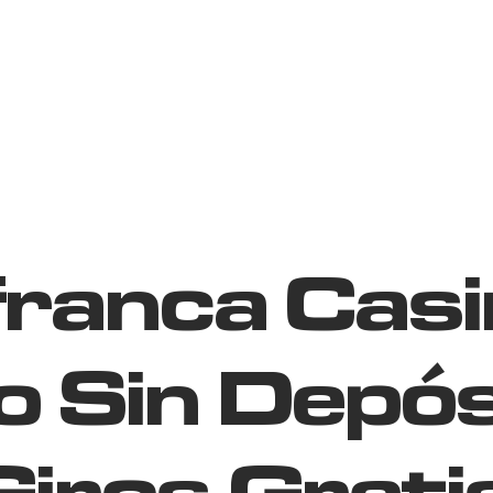
franca Cas
 Sin Depós
iros Grati