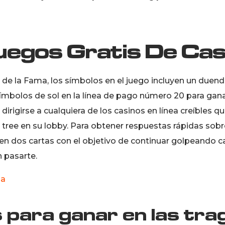
uegos Gratis De Cas
n de la Fama, los símbolos en el juego incluyen un duen
ímbolos de sol en la línea de pago número 20 para gan
dirigirse a cualquiera de los casinos en línea creíbles 
ree en su lobby. Para obtener respuestas rápidas sob
ten dos cartas con el objetivo de continuar golpeando c
n pasarte.
ia
 para ganar en las tr