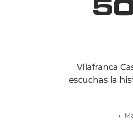
50
Vilafranca Ca
escuchas la hi
Ma