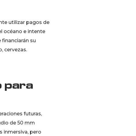
nte utilizar pagos de
el océano e intente
 financiarán su
, cervezas.
o para
raciones futuras,
audio de 50 mm
 inmersiva, pero