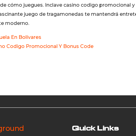
e cómo juegues. Inclave casino codigo promocional 
ascinante juego de tragamonedas te mantendrá entrete
ente moderno.
uela En Bolívares
ino Codigo Promocional Y Bonus Code
s
Quick Links