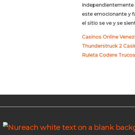
independientemente d
este emocionante y f
el sitio se ve y se si
Casinos Online Venez
Thunderstruck 2 Cas
Ruleta Codere Truco