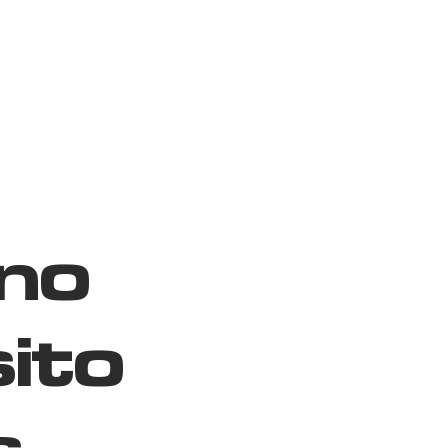
ino
ito
s